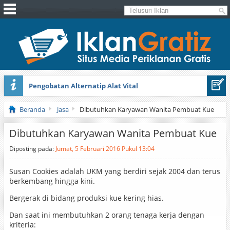
Pengobatan Alternatip Alat Vital
Pita Cantik Pesona
Beranda
Jasa
Dibutuhkan Karyawan Wanita Pembuat Kue
Dibutuhkan Karyawan Wanita Pembuat Kue
Diposting pada:
Jumat, 5 Februari 2016 Pukul 13:04
Susan Cookies adalah UKM yang berdiri sejak 2004 dan terus
berkembang hingga kini.
Bergerak di bidang produksi kue kering hias.
Dan saat ini membutuhkan 2 orang tenaga kerja dengan
kriteria: