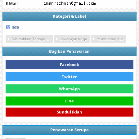
E-Mail
Kategori & Label
Jasa
Dibutuhkan Tenaga Kerja
Lowongan Kerja
Pembuatan Kue
Bagikan Penawaran
Facebook
Twitter
WhatsApp
Line
Sundul Iklan
Penawaran Serupa