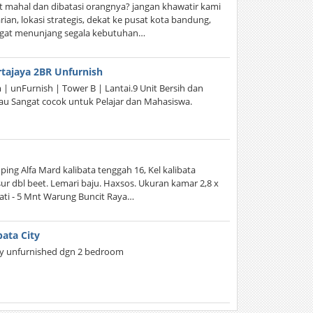
t mahal dan dibatasi orangnya? jangan khawatir kami
an, lokasi strategis, dekat ke pusat kota bandung,
sangat menunjang segala kebutuhan…
tajaya 2BR Unfurnish
 unFurnish | Tower B | Lantai.9 Unit Bersih dan
kau Sangat cocok untuk Pelajar dan Mahasiswa.
ng Alfa Mard kalibata tenggah 16, Kel kalibata
Kasur dbl beet. Lemari baju. Haxsos. Ukuran kamar 2,8 x
ati - 5 Mnt Warung Buncit Raya…
ata City
ity unfurnished dgn 2 bedroom