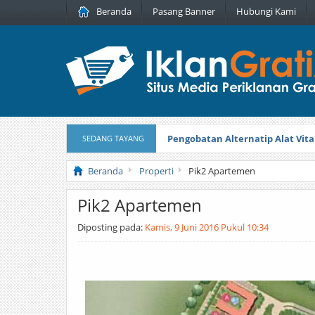
Beranda
Pasang Banner
Hubungi Kami
Pengobatan Alternatip Alat Vita
SEDANG TAYANG
Pita Cantik Pesona
Diterbitkan pada
Beranda
Properti
Pik2 Apartemen
Pik2 Apartemen
Diposting pada:
Kamis, 9 Juni 2016 Pukul 10:34