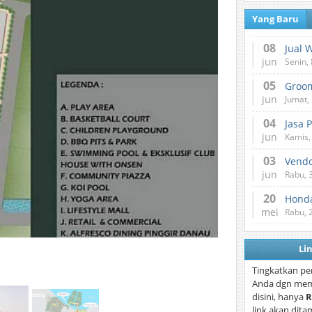
Yang Baru
08
Jual 
jun
Senin, 
05
jun
Jumat, 
04
Jasa 
jun
Kamis,
03
Vend
jun
Rabu, 
20
Honda
mei
Rabu, 
Li
Tingkatkan pe
Anda dgn mem
disini, hanya
R
link akan dita