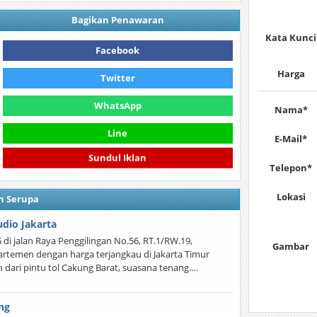
Bagikan Penawaran
Kata Kunci
Facebook
Harga
Twitter
WhatsApp
Nama*
Line
E-Mail*
Sundul Iklan
Telepon*
Lokasi
n Serupa
dio Jakarta
jalan Raya Penggilingan No.56, RT.1/RW.19,
Gambar
partemen dengan harga terjangkau di Jakarta Timur
h dari pintu tol Cakung Barat, suasana tenang.…
ng