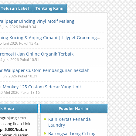
Telusuri Label
Tentang Kami
Wallpaper Dinding Vinyl Motif Malang
8 Juni 2026 Pukul 9.34
Grooming Kucing & Anjing Cimahi | Lilypet Grooming & Pet Hotel
5 Juni 2026 Pukul 13.42
Promosi Iklan Online Organik Terbaik
 4 Juni 2026 Pukul 10.51
or Wallpaper Custom Pembangunan Sekolah
3 Juni 2026 Pukul 10.31
 Monkey 125 Custom Sidecar Yang Unik
20 Mei 2026 Pukul 18.16
nk Anda
Populer Hari Ini
ngunjung situs
Kain Kertas Penanda
asang Iklan Link
Laundry
p. 5.000/bulan
Barongsai Liong Ci Ling
mpilkan di setiap