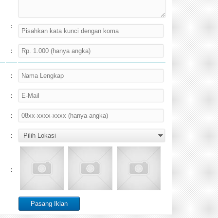
:
:
:
:
:
:
: