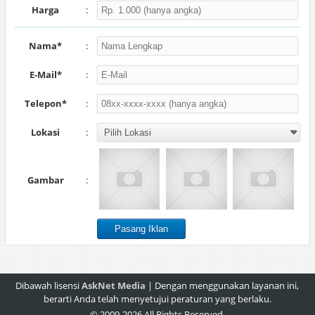
Harga
:
Nama*
:
E-Mail*
:
Telepon*
:
Lokasi
:
Gambar
:
Dibawah lisensi
AskNet Media
| Dengan menggunakan layanan ini,
berarti Anda telah menyetujui peraturan yang berlaku.
© 2009-2026 All Rights Reserved.