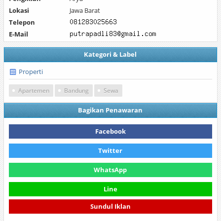
Lokasi
Jawa Barat
Telepon
E-Mail
Kategori & Label
Properti
Apartemen
Bandung
Sewa
Bagikan Penawaran
Facebook
Twitter
WhatsApp
Line
Sundul Iklan