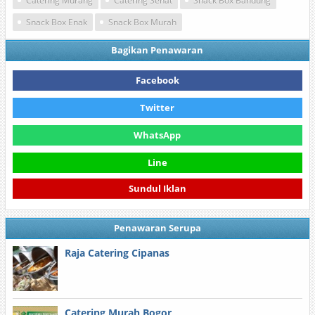
Catering Murang
Catering Sehat
Snack Box Bandung
Snack Box Enak
Snack Box Murah
Bagikan Penawaran
Facebook
Twitter
WhatsApp
Line
Sundul Iklan
Penawaran Serupa
Raja Catering Cipanas
Catering Murah Bogor