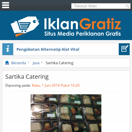
Pengobatan Alternatip Alat Vital
Pita Cantik Pesona
Beranda
Jasa
Sartika Catering
Sartika Catering
Diposting pada:
Rabu, 1 Juni 2016 Pukul 16:20