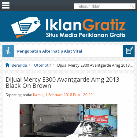
Pengobatan Alternatip Alat Vital
Pita Cantik Pesona
Beranda
Otomotif
Dijual Mercy E300 Avantgarde Amg 2013 Black On Brown
Dijual Mercy E300 Avantgarde Amg 2013
Black On Brown
Diposting pada:
Kamis, 1 Februari 2018 Pukul 20:29