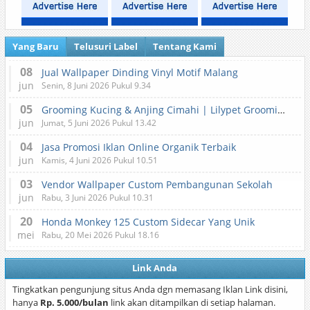
Yang Baru
Telusuri Label
Tentang Kami
08
Jual Wallpaper Dinding Vinyl Motif Malang
jun
Senin, 8 Juni 2026 Pukul 9.34
05
Grooming Kucing & Anjing Cimahi | Lilypet Grooming & Pet Hotel
jun
Jumat, 5 Juni 2026 Pukul 13.42
04
Jasa Promosi Iklan Online Organik Terbaik
jun
Kamis, 4 Juni 2026 Pukul 10.51
03
Vendor Wallpaper Custom Pembangunan Sekolah
jun
Rabu, 3 Juni 2026 Pukul 10.31
20
Honda Monkey 125 Custom Sidecar Yang Unik
mei
Rabu, 20 Mei 2026 Pukul 18.16
Link Anda
Tingkatkan pengunjung situs Anda dgn memasang Iklan Link disini,
hanya
Rp. 5.000/bulan
link akan ditampilkan di setiap halaman.