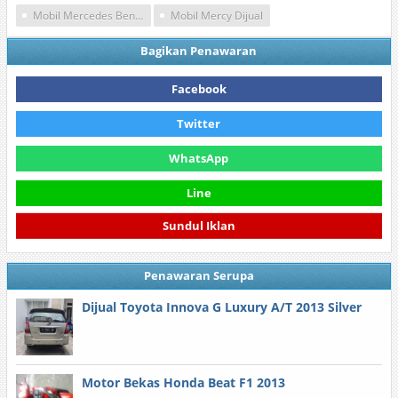
Mobil Mercedes Benz Bekas
Mobil Mercy Dijual
Bagikan Penawaran
Facebook
Twitter
WhatsApp
Line
Sundul Iklan
Penawaran Serupa
Dijual Toyota Innova G Luxury A/T 2013 Silver
Motor Bekas Honda Beat F1 2013