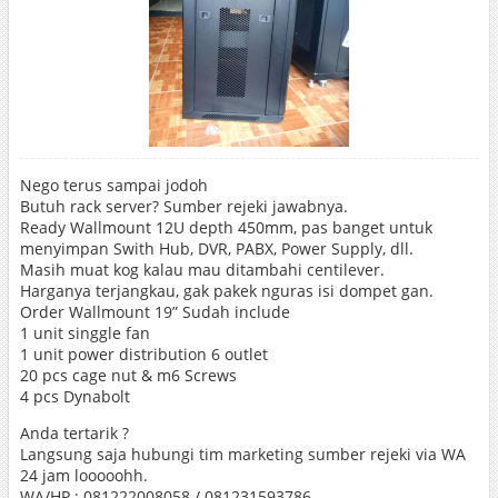
Nego terus sampai jodoh
Butuh rack server? Sumber rejeki jawabnya.
Ready Wallmount 12U depth 450mm, pas banget untuk
menyimpan Swith Hub, DVR, PABX, Power Supply, dll.
Masih muat kog kalau mau ditambahi centilever.
Harganya terjangkau, gak pakek nguras isi dompet gan.
Order Wallmount 19” Sudah include
1 unit singgle fan
1 unit power distribution 6 outlet
20 pcs cage nut & m6 Screws
4 pcs Dynabolt
Anda tertarik ?
Langsung saja hubungi tim marketing sumber rejeki via WA
24 jam looooohh.
WA/HP : 081222008058 / 081231593786