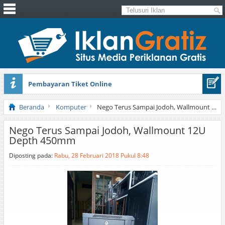
Pembayaran Tiket Online
Masker Sprilulina Tiens
Beranda
Komputer
Nego Terus Sampai Jodoh, Wallmount 12U Depth 450mm
Nego Terus Sampai Jodoh, Wallmount 12U
Depth 450mm
Diposting pada:
Rabu, 28 Februari 2018 Pukul 8:48