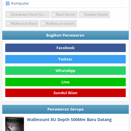
Komputer
Distributor Rack Server
Rack Server
Sumber Rejeki
Wallmount Rack
Wallmount Switch
Bagikan Penawaran
Facebook
Twitter
WhatsApp
Line
Sundul Iklan
Penawaran Serupa
Wallmount 8U Depth 500Mm Baru Datang