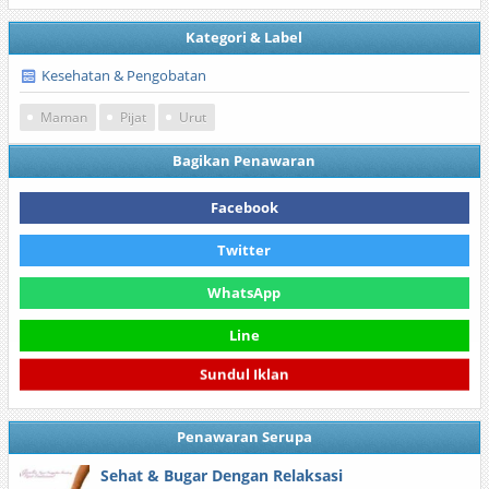
Kategori & Label
Kesehatan & Pengobatan
Maman
Pijat
Urut
Bagikan Penawaran
Facebook
Twitter
WhatsApp
Line
Sundul Iklan
Penawaran Serupa
Sehat & Bugar Dengan Relaksasi