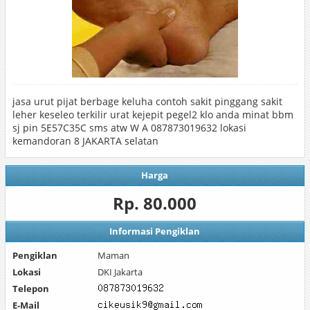
jasa urut pijat berbage keluha contoh sakit pinggang sakit
leher keseleo terkilir urat kejepit pegel2 klo anda minat bbm
sj pin 5E57C35C sms atw W A 087873019632 lokasi
kemandoran 8 JAKARTA selatan
Harga
Rp. 80.000
Informasi Pengiklan
Pengiklan
Maman
Lokasi
DKI Jakarta
Telepon
E-Mail