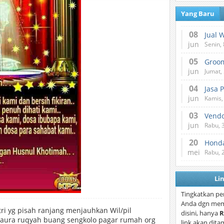
Yang Baru
08
Jual 
jun
Senin, 
05
jun
Jumat, 
04
Jasa 
jun
Kamis,
03
Vend
jun
Rabu, 
20
Honda
mei
Rabu, 
Li
Tingkatkan pe
Anda dgn mem
ri yg pisah ranjang menjauhkan Wil/pil
disini, hanya
R
aura ruqyah buang sengkolo pagar rumah org
link akan dita