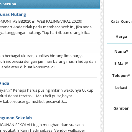
n Serupa
 Lunas Hutang
OMUNITAS BB2020 ini WEB PALING VIRAL 2020!!
Kata Kunci
smart Anda tidak perlu membaca Web ini, jika anda
ya tanggungan hutang. Tiap hari ribuan orang klik…
Harga
Nama*
up berbagai ukuran, kualitas bintang lima harga
luruh indonesia dengan jaminan barang masih hidup dan
E-Mail*
an anda atau di buat konsumsi di…
Telepon*
 Anda
Lokasi
yar..?? Kenapa harus pusing mikirin waktunya Cukup
usi dapat teratasi... Mau beli pulsa,bayar
,tv kabel,voucer game,tiket pesawat &…
Gambar
ngunan Sekolah
UNAN SEKOLAH Ingin menghadirkan suasana
n edukatif? Kami hadir sebagai Vendor wallpaper