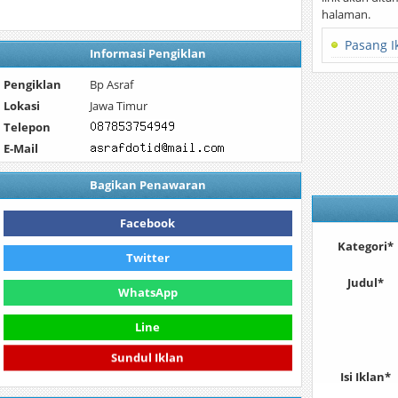
halaman.
Pasang I
Informasi Pengiklan
Pengiklan
Bp Asraf
Lokasi
Jawa Timur
Telepon
E-Mail
Bagikan Penawaran
Facebook
Kategori*
Twitter
Judul*
WhatsApp
Line
Sundul Iklan
Isi Iklan*