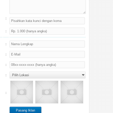
:
:
:
:
:
:
: