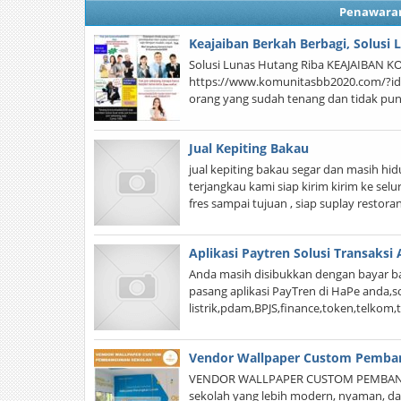
Penawara
Keajaiban Berkah Berbagi, Solusi
Solusi Lunas Hutang Riba KEAJAIBAN K
https://www.komunitasbb2020.com/?id=
orang yang sudah tenang dan tidak pun
Jual Kepiting Bakau
jual kepiting bakau segar dan masih hid
terjangkau kami siap kirim kirim ke se
fres sampai tujuan , siap suplay restor
Aplikasi Paytren Solusi Transaksi
Anda masih disibukkan dengan bayar ba
pasang aplikasi PayTren di HaPe anda,sol
listrik,pdam,BPJS,finance,token,telkom
Vendor Wallpaper Custom Pemba
VENDOR WALLPAPER CUSTOM PEMBANG
sekolah yang lebih modern, nyaman, da