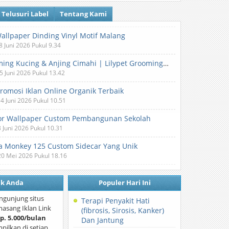
Telusuri Label
Tentang Kami
Wallpaper Dinding Vinyl Motif Malang
8 Juni 2026 Pukul 9.34
Grooming Kucing & Anjing Cimahi | Lilypet Grooming & Pet Hotel
5 Juni 2026 Pukul 13.42
Promosi Iklan Online Organik Terbaik
 4 Juni 2026 Pukul 10.51
or Wallpaper Custom Pembangunan Sekolah
3 Juni 2026 Pukul 10.31
 Monkey 125 Custom Sidecar Yang Unik
20 Mei 2026 Pukul 18.16
nk Anda
Populer Hari Ini
ngunjung situs
Terapi Penyakit Hati
asang Iklan Link
(fibrosis, Sirosis, Kanker)
p. 5.000/bulan
Dan Jantung
mpilkan di setiap