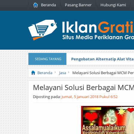
Beranda
Pasang Banner
Hubungi Kami
Pengobatan Alternatip Alat Vita
SEDANG TAYANG
Pita Cantik Pesona
Diterbitkan pada
Beranda
Jasa
Melayani Solusi Berbagai MCM Pe
Melayani Solusi Berbagai MC
Diposting pada:
Jumat, 5 Januari 2018 Pukul 6:52