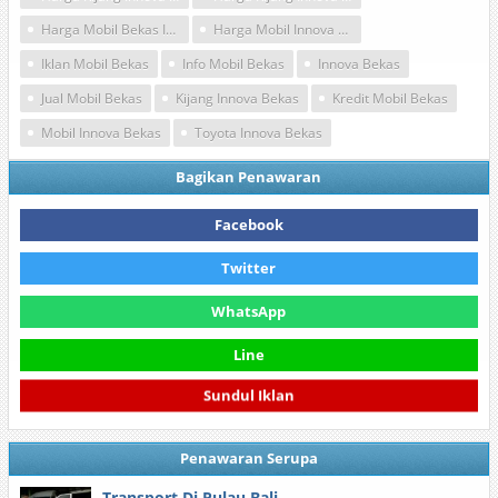
Harga Mobil Bekas Innova
Harga Mobil Innova Bekas
Iklan Mobil Bekas
Info Mobil Bekas
Innova Bekas
Jual Mobil Bekas
Kijang Innova Bekas
Kredit Mobil Bekas
Mobil Innova Bekas
Toyota Innova Bekas
Bagikan Penawaran
Facebook
Twitter
WhatsApp
Line
Sundul Iklan
Penawaran Serupa
Transport Di Pulau Bali