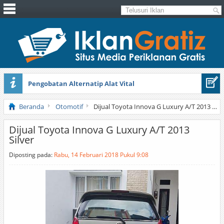
Pengobatan Alternatip Alat Vital
Pita Cantik Pesona
Beranda
Otomotif
Dijual Toyota Innova G Luxury A/T 2013 Silver
Dijual Toyota Innova G Luxury A/T 2013
Silver
Diposting pada:
Rabu, 14 Februari 2018 Pukul 9:08