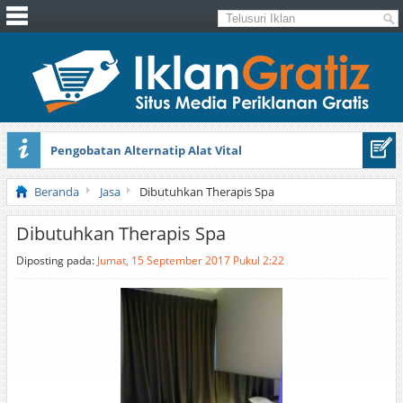
Pengobatan Alternatip Alat Vital
Pita Cantik Pesona
Beranda
Jasa
Dibutuhkan Therapis Spa
Dibutuhkan Therapis Spa
Diposting pada:
Jumat, 15 September 2017 Pukul 2:22