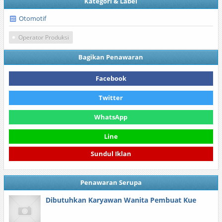
Kategori & Label
Otomotif
Operator Produksi
Bagikan Penawaran
Facebook
Twitter
WhatsApp
Line
Sundul Iklan
Penawaran Serupa
Dibutuhkan Karyawan Wanita Pembuat Kue