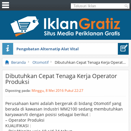
Pengobatan Alternatip Alat Vital
Pita Cantik Pesona
Beranda
Otomotif
Dibutuhkan Cepat Tenaga Kerja Operator Produksi
Dibutuhkan Cepat Tenaga Kerja Operator
Produksi
Diposting pada:
Minggu, 8 Mei 2016 Pukul 22:27
Perusahaan kami adalah bergerak di bidang Otomotif yang
berada di kawasan Industri MM2100 sedang membutuhkan
karyawan/ti dengan posisi sebagai berikut :
– Operator Produksi
KUALIFIKASI :