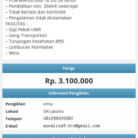
– Pria/Wanita usia 18 s/d 24 tahun
– Pendidikan min. SMA/K sederajat
– Tidak bertato dan bertindik
– Pengalaman tidak diutamakan
FASILITAS :
– Gaji Pokok UMR
– Uang Transportasi
– Tunjangan Kesehatan BPJS
– Lemburan Normative
– Mess
Harga
Rp. 3.100.000
Informasi Pengiklan
Pengiklan
erina
Lokasi
DKI Jakarta
Telepon
E-Mail