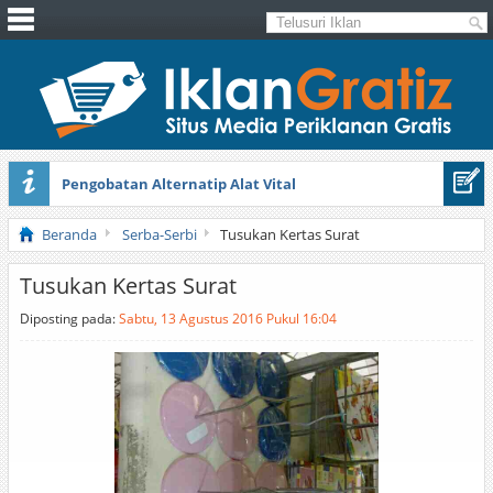
Pengobatan Alternatip Alat Vital
Pita Cantik Pesona
Beranda
Serba-Serbi
Tusukan Kertas Surat
Tusukan Kertas Surat
Diposting pada:
Sabtu, 13 Agustus 2016 Pukul 16:04