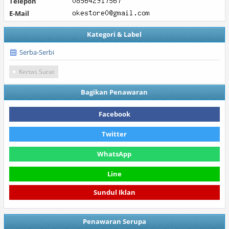
Telepon
E-Mail
Kategori & Label
Serba-Serbi
Kertas Surat
Bagikan Penawaran
Facebook
Twitter
WhatsApp
Line
Sundul Iklan
Penawaran Serupa