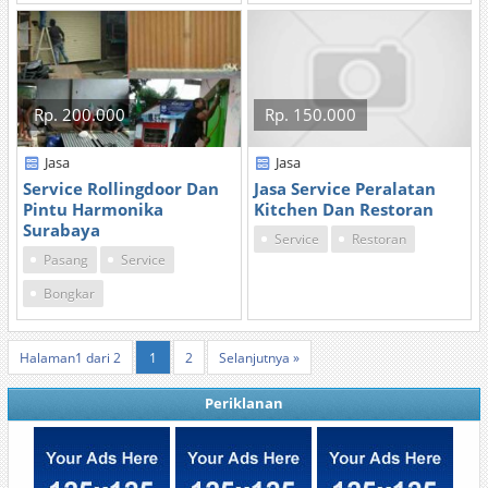
Rp. 200.000
Rp. 150.000
Jasa
Jasa
Service Rollingdoor Dan
Jasa Service Peralatan
Pintu Harmonika
Kitchen Dan Restoran
Surabaya
Service
Restoran
Pasang
Service
Bongkar
Halaman1 dari 2
1
2
Selanjutnya »
Periklanan