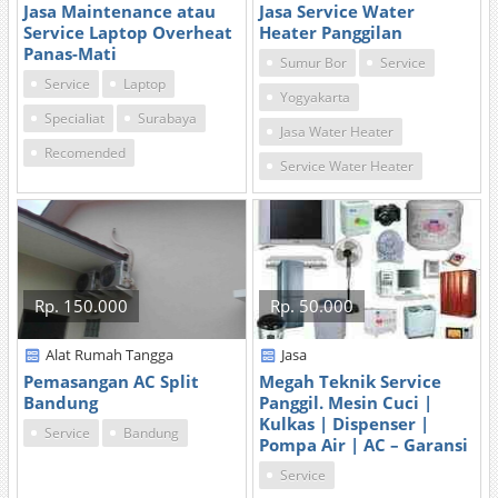
Jasa Maintenance atau
Jasa Service Water
Service Laptop Overheat
Heater Panggilan
Panas-Mati
Sumur Bor
Service
Service
Laptop
Yogyakarta
Specialiat
Surabaya
Jasa Water Heater
Recomended
Service Water Heater
Rp. 150.000
Rp. 50.000
Alat Rumah Tangga
Jasa
Pemasangan AC Split
Megah Teknik Service
Bandung
Panggil. Mesin Cuci |
Kulkas | Dispenser |
Service
Bandung
Pompa Air | AC – Garansi
Service