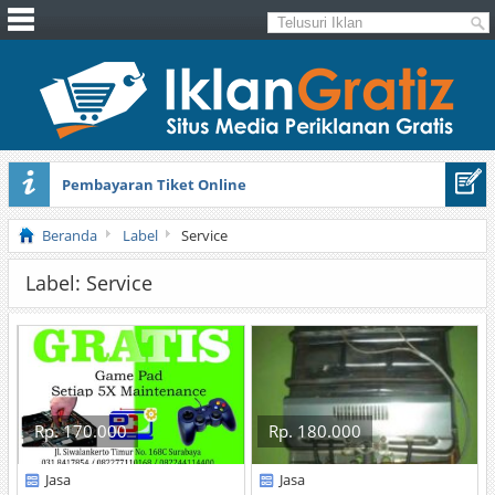
Pembayaran Tiket Online
Masker Sprilulina Tiens
Beranda
Label
Service
Label: Service
Rp. 170.000
Rp. 180.000
Jasa
Jasa