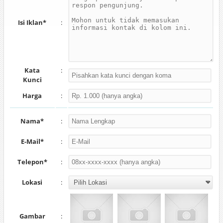
Isi Iklan*
:
Kata
:
Kunci
Harga
:
Nama*
:
E-Mail*
:
Telepon*
:
Lokasi
:
Gambar
: