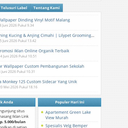
Telusuri Label
Tentang Kami
Wallpaper Dinding Vinyl Motif Malang
8 Juni 2026 Pukul 9.34
Grooming Kucing & Anjing Cimahi | Lilypet Grooming & Pet Hotel
5 Juni 2026 Pukul 13.42
Promosi Iklan Online Organik Terbaik
 4 Juni 2026 Pukul 10.51
or Wallpaper Custom Pembangunan Sekolah
3 Juni 2026 Pukul 10.31
 Monkey 125 Custom Sidecar Yang Unik
20 Mei 2026 Pukul 18.16
nk Anda
Populer Hari Ini
ngunjung situs
Apartement Green Lake
asang Iklan Link
View Murah
p. 5.000/bulan
Spesialis Velg Bemper
mpilkan di setiap