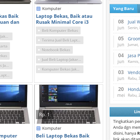
Komputer
Yang Baru
kas Baik
Laptop Bekas, Baik atau
08
tuan dan
Rusak Minimal Core i3
Jual 
jun
Senin, 
Beli Komputer Bekas
Notebook Bekas Jakarta
05
Terima Jual Beli Laptop Bekas Jakarta
jun
Jumat, 
karta
Notebook Bekas
04
Jasa 
ekas
Jual Beli Laptop Jakarta Timur
jun
Kamis,
Beli Laptop Bekas Jakarta
Komputer Bekas Jakarta
03
Vend
Terima Jual Beli Laptop Bekas Jakarta
jun
Rabu, 
20
Honda
mei
Rabu, 
Li
Rp. 1
Tingkatkan pe
Anda dgn mem
Komputer
disini, hanya
R
omputer
Beli Laptop Bekas Baik
link akan dita