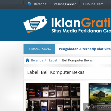
Beranda
Pasang Banner
Hubungi Kami
Pengobatan Alternatip Alat Vita
SEDANG TAYANG
Pita Cantik Pesona
Diterbitkan pada
Beranda
Label
Beli Komputer Bekas
Label: Beli Komputer Bekas
Rp. 1
Rp. 1