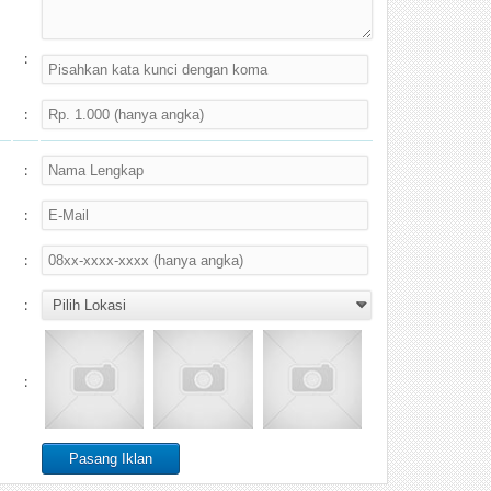
:
:
:
:
:
:
: