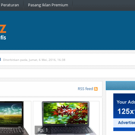
Peraturan
Pasang Iklan Premium
l
Diterbitkan pada, Jumat, 6 Mei, 2016, 16:38
, Kamis, 16 Februari, 2017, 21:34
RSS feed
Rp. 1