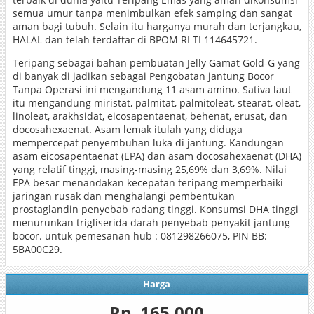
semua umur tanpa menimbulkan efek samping dan sangat
aman bagi tubuh. Selain itu harganya murah dan terjangkau,
HALAL dan telah terdaftar di BPOM RI TI 114645721.
Teripang sebagai bahan pembuatan Jelly Gamat Gold-G yang
di banyak di jadikan sebagai Pengobatan jantung Bocor
Tanpa Operasi ini mengandung 11 asam amino. Sativa laut
itu mengandung miristat, palmitat, palmitoleat, stearat, oleat,
linoleat, arakhsidat, eicosapentaenat, behenat, erusat, dan
docosahexaenat. Asam lemak itulah yang diduga
mempercepat penyembuhan luka di jantung. Kandungan
asam eicosapentaenat (EPA) dan asam docosahexaenat (DHA)
yang relatif tinggi, masing-masing 25,69% dan 3,69%. Nilai
EPA besar menandakan kecepatan teripang memperbaiki
jaringan rusak dan menghalangi pembentukan
prostaglandin penyebab radang tinggi. Konsumsi DHA tinggi
menurunkan trigliserida darah penyebab penyakit jantung
bocor. untuk pemesanan hub : 081298266075, PIN BB:
5BA00C29.
Harga
Rp. 165.000