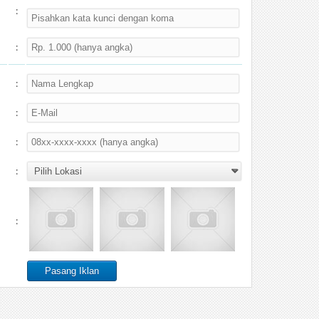
:
:
:
:
:
:
: