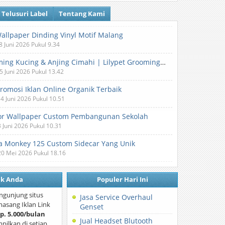
Telusuri Label
Tentang Kami
Wallpaper Dinding Vinyl Motif Malang
8 Juni 2026 Pukul 9.34
Grooming Kucing & Anjing Cimahi | Lilypet Grooming & Pet Hotel
5 Juni 2026 Pukul 13.42
Promosi Iklan Online Organik Terbaik
 4 Juni 2026 Pukul 10.51
or Wallpaper Custom Pembangunan Sekolah
3 Juni 2026 Pukul 10.31
 Monkey 125 Custom Sidecar Yang Unik
20 Mei 2026 Pukul 18.16
nk Anda
Populer Hari Ini
ngunjung situs
Jasa Service Overhaul
asang Iklan Link
Genset
p. 5.000/bulan
Jual Headset Blutooth
mpilkan di setiap