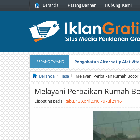
Beranda
Pasang Banner
Hubungi Kami
Pengobatan Alternatip Alat Vita
SEDANG TAYANG
Pita Cantik Pesona
Diterbitkan pada
Beranda
Jasa
Melayani Perbaikan Rumah Bocor
Melayani Perbaikan Rumah B
Diposting pada:
Rabu, 13 April 2016 Pukul 21:16