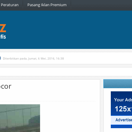
Peraturan
Pasang Iklan Premium
l
Diterbitkan pada, Jumat, 6 Mei, 2016, 16:38
, Kamis, 16 Februari, 2017, 21:34
ocor