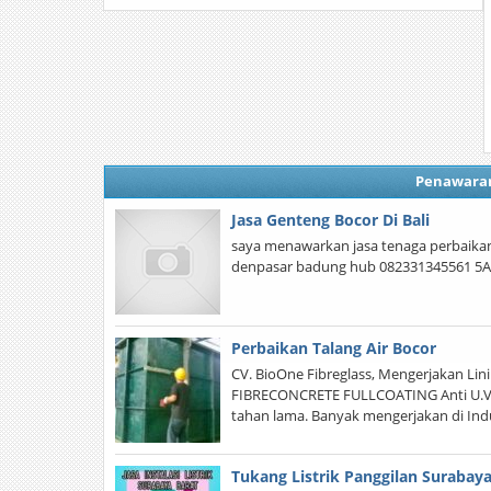
Penawara
Jasa Genteng Bocor Di Bali
saya menawarkan jasa tenaga perbaika
denpasar badung hub 082331345561 5A
Perbaikan Talang Air Bocor
CV. BioOne Fibreglass, Mengerjakan Lin
FIBRECONCRETE FULLCOATING Anti U.V.m
tahan lama. Banyak mengerjakan di Ind
Tukang Listrik Panggilan Surabay