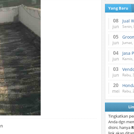
Yang Baru
08
Jual 
jun
Senin, 
05
jun
Jumat, 
04
Jasa 
jun
Kamis,
03
Vend
jun
Rabu, 
20
Honda
mei
Rabu, 
Li
Tingkatkan pe
Anda dgn mem
an
disini, hanya
R
link akan dita