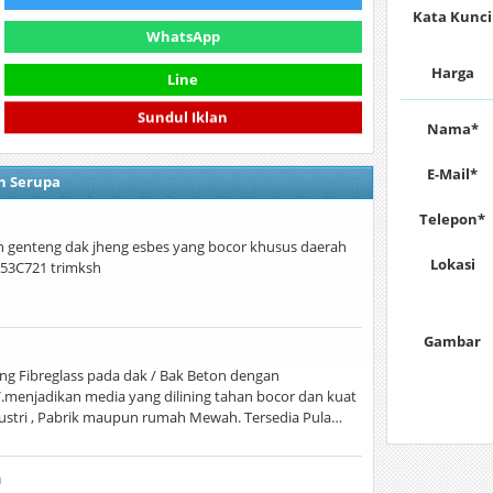
Kata Kunci
WhatsApp
Harga
Line
Sundul Iklan
Nama*
E-Mail*
n Serupa
Telepon*
n genteng dak jheng esbes yang bocor khusus daerah
Lokasi
53C721 trimksh
Gambar
ing Fibreglass pada dak / Bak Beton dengan
enjadikan media yang dilining tahan bocor dan kuat
ustri , Pabrik maupun rumah Mewah. Tersedia Pula…
a