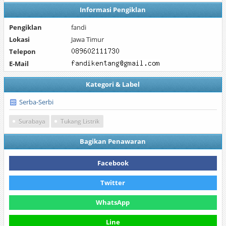
Informasi Pengiklan
Pengiklan
fandi
Lokasi
Jawa Timur
Telepon
E-Mail
Kategori & Label
Serba-Serbi
Surabaya
Tukang Listrik
Bagikan Penawaran
Facebook
Twitter
WhatsApp
Line