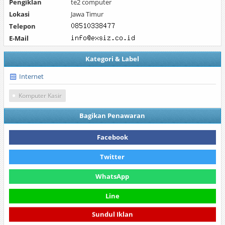
Pengiklan
te2 computer
Lokasi
Jawa Timur
Telepon
E-Mail
Kategori & Label
Internet
Komputer Kasir
Bagikan Penawaran
Facebook
Twitter
WhatsApp
Line
Sundul Iklan