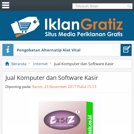
Pengobatan Alternatip Alat Vital
Pita Cantik Pesona
Beranda
Internet
Jual Komputer dan Software Kasir
Jual Komputer dan Software Kasir
Diposting pada:
Kamis, 23 November 2017 Pukul 15:13