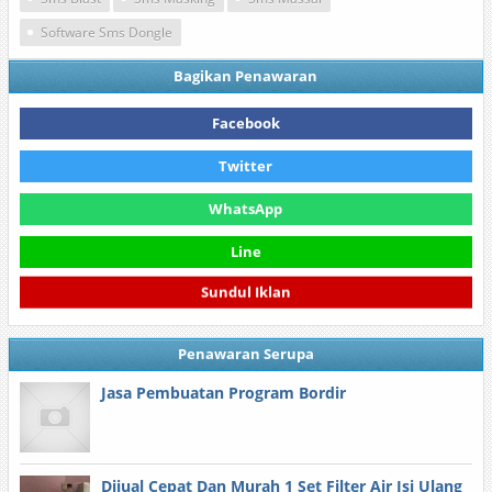
Software Sms Dongle
Bagikan Penawaran
Facebook
Twitter
WhatsApp
Line
Sundul Iklan
Penawaran Serupa
Jasa Pembuatan Program Bordir
Dijual Cepat Dan Murah 1 Set Filter Air Isi Ulang