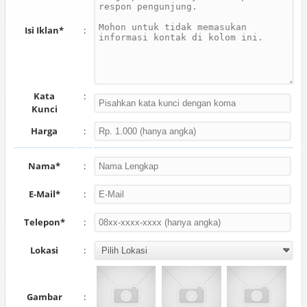
Isi Iklan*
:
Kata
:
Kunci
Harga
:
Nama*
:
E-Mail*
:
Telepon*
:
Lokasi
:
Gambar
: