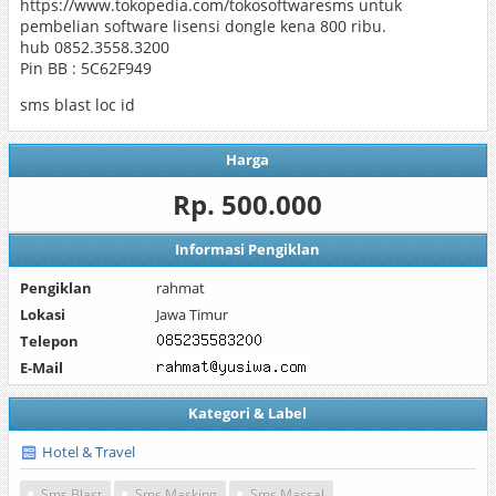
https://www.tokopedia.com/tokosoftwaresms untuk
pembelian software lisensi dongle kena 800 ribu.
hub 0852.3558.3200
Pin BB : 5C62F949
sms blast loc id
Harga
Rp. 500.000
Informasi Pengiklan
Pengiklan
rahmat
Lokasi
Jawa Timur
Telepon
E-Mail
Kategori & Label
Hotel & Travel
Sms Blast
Sms Masking
Sms Massal