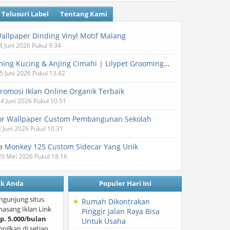
Telusuri Label
Tentang Kami
Wallpaper Dinding Vinyl Motif Malang
8 Juni 2026 Pukul 9.34
Grooming Kucing & Anjing Cimahi | Lilypet Grooming & Pet Hotel
5 Juni 2026 Pukul 13.42
Promosi Iklan Online Organik Terbaik
 4 Juni 2026 Pukul 10.51
or Wallpaper Custom Pembangunan Sekolah
3 Juni 2026 Pukul 10.31
 Monkey 125 Custom Sidecar Yang Unik
20 Mei 2026 Pukul 18.16
nk Anda
Populer Hari Ini
ngunjung situs
Rumah Dikontrakan
asang Iklan Link
Pinggir Jalan Raya Bisa
p. 5.000/bulan
Untuk Usaha
mpilkan di setiap