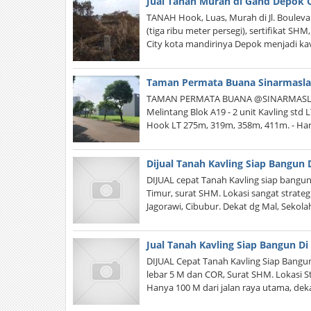
Jual Tanah Murah di Gand Depok C
TANAH Hook, Luas, Murah di Jl. Boulevar
(tiga ribu meter persegi), sertifikat SH
City kota mandirinya Depok menjadi kav
Taman Permata Buana Sinarmasl
TAMAN PERMATA BUANA @SINARMASLAND 
Melintang Blok A19 - 2 unit Kavling std L
Hook LT 275m, 319m, 358m, 411m. - Harg
Dijual Tanah Kavling Siap Bangun 
DIJUAL cepat Tanah Kavling siap bangun, 
Timur, surat SHM. Lokasi sangat strategi
Jagorawi, Cibubur. Dekat dg Mal, Sekol
Jual Tanah Kavling Siap Bangun D
DIJUAL Cepat Tanah Kavling Siap Bangun
lebar 5 M dan COR, Surat SHM. Lokasi S
Hanya 100 M dari jalan raya utama, de