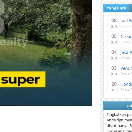
Yang Baru
08
Jual 
jun
Senin, 
05
jun
Jumat, 
04
Jasa 
jun
Kamis,
03
Vend
jun
Rabu, 
20
Honda
mei
Rabu, 
Li
Tingkatkan pe
Anda dgn mem
disini, hanya
R
link akan dita