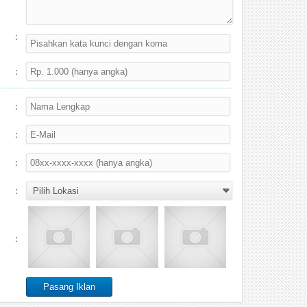
:
:
:
:
:
:
: