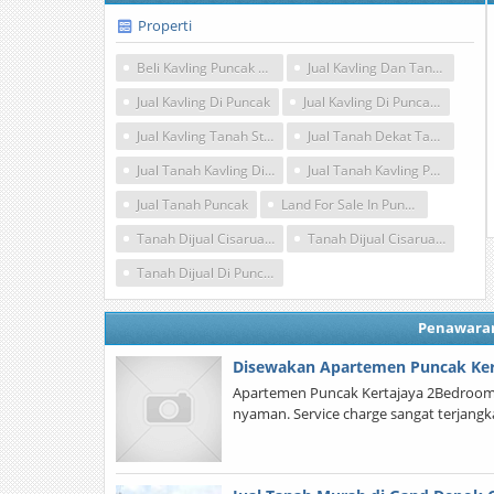
Properti
Beli Kavling Puncak Bogor
Jual Kavling Dan Tanah Puncak Di Bogor
Jual Kavling Di Puncak
Jual Kavling Di Puncak Bogor
Jual Kavling Tanah Strategis Di Puncak
Jual Tanah Dekat Taman Safari
Jual Tanah Kavling Di Puncak Cisarua Bogor
Jual Tanah Kavling Puncak
Jual Tanah Puncak
Land For Sale In Puncak Bogor
Tanah Dijual Cisarua Bogor
Tanah Dijual Cisarua Puncak
Tanah Dijual Di Puncak Bogor
Penawara
Disewakan Apartemen Puncak Ker
Apartemen Puncak Kertajaya 2Bedroom |
nyaman. Service charge sangat terjang