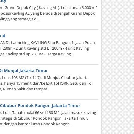
ity
d Grand Depok City ( Kavling AL ). Luas tanah 3.000 m2
M, posisi kavling AL yang berada di tengah Grand Depok
ling yang strategis di…
and
. Launching KAVLING Siap Bangun: 1. Jalan Pulau
T 230m - 2 unit Kavling std LT 200m - 4 unit Kavling
a Kavling std Rp 23 Juta - Harga Kavling…
Di Munjul Jakarta Timur
Luas 103 M2 (7 x 14,7), di Munjul, Cibubur Jakarta
s, hanya 15 menit dari/ke Exit Tol JORR, Setu dan Tol
ah, Rumah Sakit dan tempat…
i Cibubur Pondok Rangon Jakarta Timur
. Luas Tanah mulai 66 s/d 130 M2. Jalan masuk kavling
trategis di Cibubur Pondok Rangon, Jakarta Timur.
kat dengan kantor lurah Pondok Rangon,…