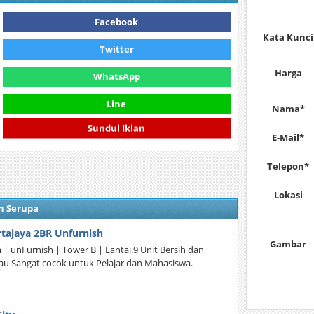
Facebook
Kata Kunci
Twitter
Harga
WhatsApp
Line
Nama*
Sundul Iklan
E-Mail*
Telepon*
Lokasi
n Serupa
tajaya 2BR Unfurnish
Gambar
 unFurnish | Tower B | Lantai.9 Unit Bersih dan
kau Sangat cocok untuk Pelajar dan Mahasiswa.