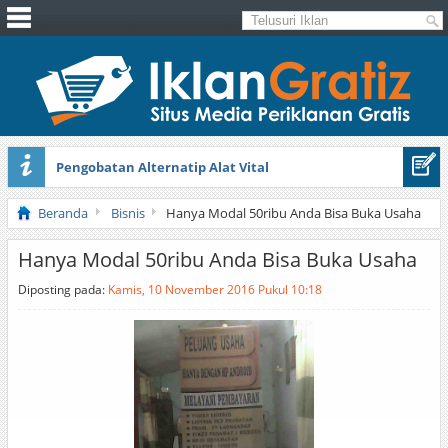
Pengobatan Alternatip Alat Vital
Pita Cantik Pesona
Beranda
Bisnis
Hanya Modal 50ribu Anda Bisa Buka Usaha
Hanya Modal 50ribu Anda Bisa Buka Usaha
Diposting pada:
Kamis, 10 November 2016 Pukul 10:18