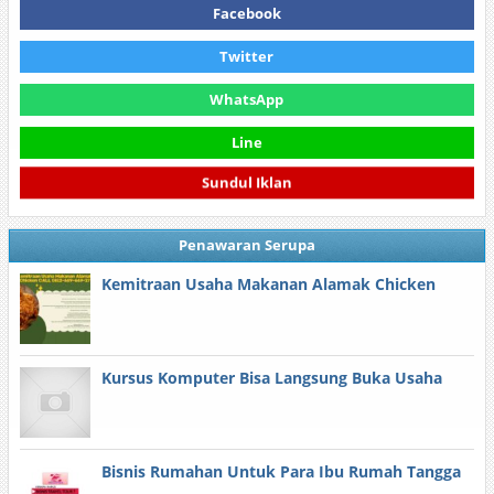
Facebook
Twitter
WhatsApp
Line
Sundul Iklan
Penawaran Serupa
Kemitraan Usaha Makanan Alamak Chicken
Kursus Komputer Bisa Langsung Buka Usaha
Bisnis Rumahan Untuk Para Ibu Rumah Tangga