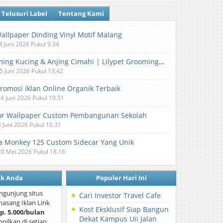
Telusuri Label
Tentang Kami
Wallpaper Dinding Vinyl Motif Malang
8 Juni 2026 Pukul 9.34
Grooming Kucing & Anjing Cimahi | Lilypet Grooming & Pet Hotel
5 Juni 2026 Pukul 13.42
Promosi Iklan Online Organik Terbaik
 4 Juni 2026 Pukul 10.51
or Wallpaper Custom Pembangunan Sekolah
3 Juni 2026 Pukul 10.31
 Monkey 125 Custom Sidecar Yang Unik
20 Mei 2026 Pukul 18.16
nk Anda
Populer Hari Ini
ngunjung situs
Cari Investor Travel Cafe
asang Iklan Link
Kost Eksklusif Siap Bangun
p. 5.000/bulan
Dekat Kampus Uii Jalan
mpilkan di setiap