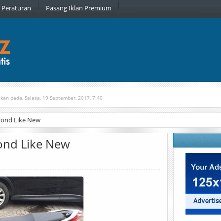
Peraturan
Pasang Iklan Premium
tkan pada, Selasa, 19 September, 2017, 7:40
n pada, Rabu, 6 Januari, 2016, 22:16
cond Like New
ond Like New