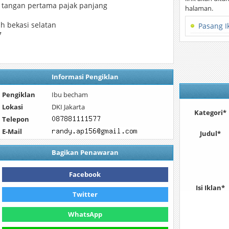
a tangan pertama pajak panjang
halaman.
sih bekasi selatan
Pasang I
7
Informasi Pengiklan
Pengiklan
Ibu becham
Lokasi
DKI Jakarta
Kategori*
Telepon
E-Mail
Judul*
Bagikan Penawaran
Facebook
Isi Iklan*
Twitter
WhatsApp