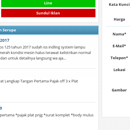
Line
Kata Kunci
Sundul Iklan
Harga
n Serupa
Nama*
 2017
E-Mail*
cbs 125 tahun 2017 sudah iss indling system lampu
erah kondisi mesin halus terawat kelistrikan normal
Telepon*
 dan untuk detailnya langsung wa aja…
Lokasi
rat Lengkap Tangan Pertama Pajak off 3 x Plat
Gambar
9
gn pertama *pajak plat pnjg *surat komplet *body mulus