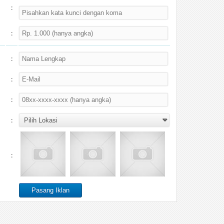
:
:
:
:
:
:
: