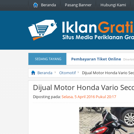
Beranda
Pasang Banner
Hubungi Kami
Pembayaran Tiket Online
SEDANG TAYANG
Diterbi
Masker Sprilulina Tiens
Diterbitka
Beranda
Otomotif
Dijual Motor Honda Vario Se
Dijual Motor Honda Vario Sec
Diposting pada:
Selasa, 5 April 2016 Pukul 20:17