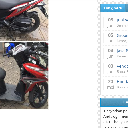
Yang Baru
08
Jual 
jun
Senin, 
05
jun
Jumat, 
04
Jasa 
jun
Kamis,
03
Vend
jun
Rabu, 
20
Honda
mei
Rabu, 
Li
Tingkatkan pe
Anda dgn mem
disini, hanya
R
link akan dita