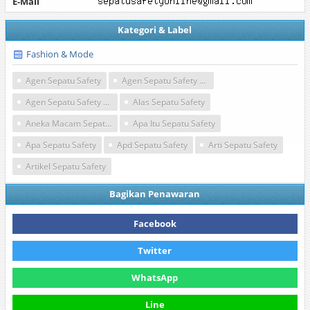
E-Mail
Kategori & Label
Fashion & Mode
Agen Sepatu Safety
Agen Sepatu Safety Di Jakarta
Agen Sepatu Safety Di Palembang
Alas Sepatu Safety
Aneka Macam Sepatu Safety
Apa Itu Sepatu Safety
Apa Sepatu Safety
Apd Sepatu Safety
Arti Sepatu Safety
Artikel Sepatu Safety
Bagikan Penawaran
Facebook
Twitter
WhatsApp
Line