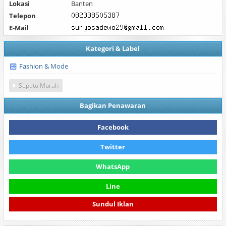
Lokasi
Banten
Telepon
E-Mail
Kategori & Label
Fashion & Mode
Sepatu Murah
Bagikan Penawaran
Facebook
Twitter
WhatsApp
Line
Sundul Iklan