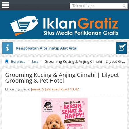
Pengobatan Alternatip Alat Vital
Pita Cantik Pesona
Beranda
Jasa
Grooming Kucing & Anjing Cimahi | Lilypet Grooming & Pet Hotel
Grooming Kucing & Anjing Cimahi | Lilypet
Grooming & Pet Hotel
Diposting pada:
Jumat, 5 Juni 2026 Pukul 13:42