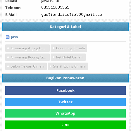
Lokasi
Jawa Barat
Telepon
E-Mail
Kategori & Label
Jasa
Grooming Anjing Cimahi
Grooming Cimahi
Grooming Kucing Cimahi
Pet Hotel Cimahi
Salon Hewan Cimahi
Steril Kucing Cimahi
Bagikan Penawaran
Facebook
Twitter
WhatsApp
Line