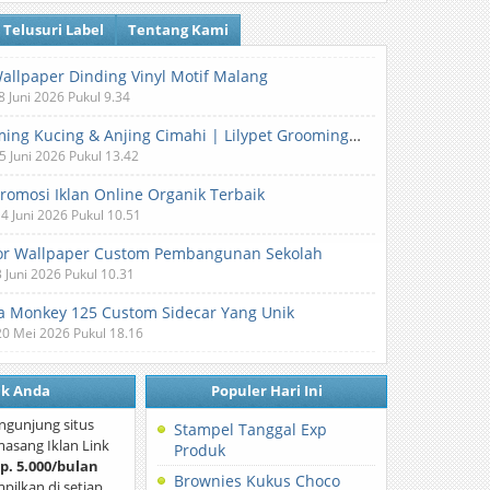
Telusuri Label
Tentang Kami
Wallpaper Dinding Vinyl Motif Malang
8 Juni 2026 Pukul 9.34
Grooming Kucing & Anjing Cimahi | Lilypet Grooming & Pet Hotel
5 Juni 2026 Pukul 13.42
Promosi Iklan Online Organik Terbaik
 4 Juni 2026 Pukul 10.51
or Wallpaper Custom Pembangunan Sekolah
3 Juni 2026 Pukul 10.31
 Monkey 125 Custom Sidecar Yang Unik
20 Mei 2026 Pukul 18.16
nk Anda
Populer Hari Ini
ngunjung situs
Stampel Tanggal Exp
asang Iklan Link
Produk
p. 5.000/bulan
Brownies Kukus Choco
mpilkan di setiap