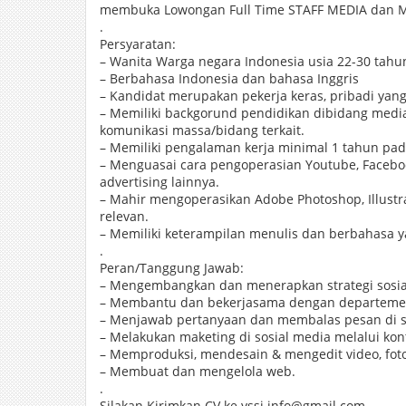
membuka Lowongan Full Time STAFF MEDIA dan
.
Persyaratan:
– Wanita Warga negara Indonesia usia 22-30 tahu
– Berbahasa Indonesia dan bahasa Inggris
– Kandidat merupakan pekerja keras, pribadi yang 
– Memiliki backgorund pendidikan dibidang media a
komunikasi massa/bidang terkait.
– Memiliki pengalaman kerja minimal 1 tahun pada
– Menguasai cara pengoperasian Youtube, Facebook
advertising lainnya.
– Mahir mengoperasikan Adobe Photoshop, Illustra
relevan.
– Memiliki keterampilan menulis dan berbahasa y
.
Peran/Tanggung Jawab:
– Mengembangkan dan menerapkan strategi sosia
– Membantu dan bekerjasama dengan departeme
– Menjawab pertanyaan dan membalas pesan di s
– Melakukan maketing di sosial media melalui kon
– Memproduksi, mendesain & mengedit video, foto, 
– Membuat dan mengelola web.
.
Silakan Kirimkan CV ke yssi.info@gmail.com