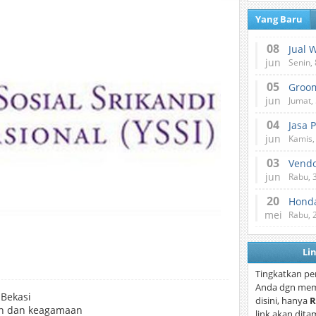
Yang Baru
08
Jual 
jun
Senin, 
05
jun
Jumat, 
04
Jasa 
jun
Kamis,
03
Vend
jun
Rabu, 
20
Honda
mei
Rabu, 
Li
Tingkatkan pe
Anda dgn mem
Bekasi
disini, hanya
R
aan dan keagamaan
link akan dita