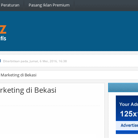
Peraturan
Pasang Iklan Premium
l
Diterbitkan pada, Jumat, 6 Mei, 2016, 16:38
, Kamis, 16 Februari, 2017, 21:34
Marketing di Bekasi
keting di Bekasi