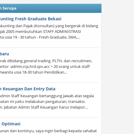
n Serupa
unting Fresh Graduate Bekasi
Akunting dan Pajak (Konsultan) yang bergerak di bidang
sejak 2005 membutuhkan STAFF ADMINISTRASI
ta usia 19 - 30 tahun - Fresh Graduate, SMA,…
baru
ak dibidang general trading. PLTH, dan recruitmen,
ntor -admin,rcp,hrd,spv,acc > 20 orang untuk staff
a/wanita usia 18-30 tahun Pendidikan…
n Keuangan Dan Entry Data
 Admin Staff Keuangan bertanggung jawab atas segala
batan ini yaitu melakukan pengaturan, transaksi,
. Jabatan Admin Staff Keuangan harus melapor…
u Optimasi
kunan dan kontinyu, saya ingin berbagi kepada sahabat