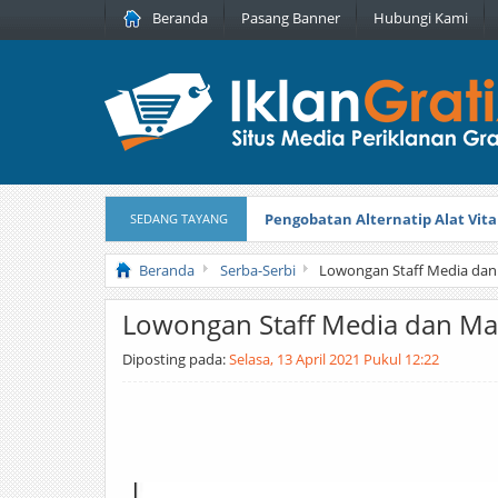
Beranda
Pasang Banner
Hubungi Kami
Pengobatan Alternatip Alat Vita
SEDANG TAYANG
Pita Cantik Pesona
Diterbitkan pada
Beranda
Serba-Serbi
Lowongan Staff Media dan 
Lowongan Staff Media dan Mar
Diposting pada:
Selasa, 13 April 2021 Pukul 12:22