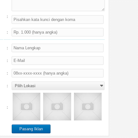
:
:
:
:
:
:
: