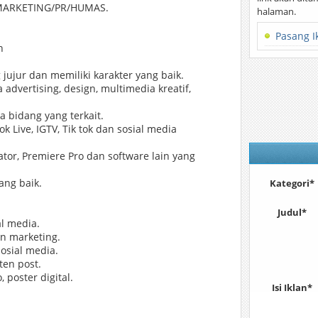
 MARKETING/PR/HUMAS.
halaman.
Pasang I
n
jujur dan memiliki karakter yang baik.
dvertising, design, multimedia kreatif,
 bidang yang terkait.
 Live, IGTV, Tik tok dan sosial media
tor, Premiere Pro dan software lain yang
ang baik.
Kategori*
Judul*
l media.
n marketing.
osial media.
ten post.
poster digital.
Isi Iklan*