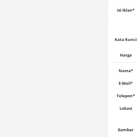
Isi Iklan*
Kata Kunci
Harga
Nama*
E-Mail*
Telepon*
Lokasi
Gambar