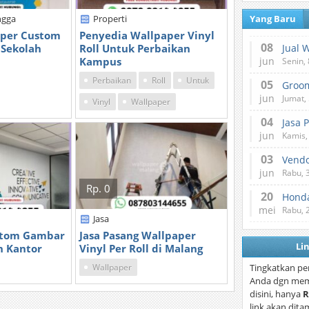
ngga
Properti
Yang Baru
aper Custom
Penyedia Wallpaper Vinyl
08
Sekolah
Roll Untuk Perbaikan
Jual 
Kampus
jun
Senin, 
Perbaikan
Roll
Untuk
05
jun
Jumat, 
Vinyl
Wallpaper
04
Jasa 
jun
Kamis,
03
Vend
jun
Rabu, 
Rp. 0
20
Honda
mei
Rabu, 
Jasa
stom Gambar
Jasa Pasang Wallpaper
Li
n Kantor
Vinyl Per Roll di Malang
Wallpaper
Tingkatkan pe
Anda dgn mem
disini, hanya
R
link akan dita