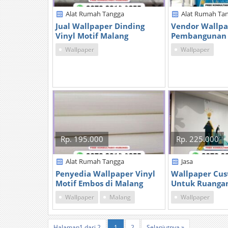
Alat Rumah Tangga
Alat Rumah Ta
Jual Wallpaper Dinding
Vendor Wallp
Vinyl Motif Malang
Pembangunan 
Wallpaper
Wallpaper
Rp. 195.000
Rp. 225.000
Alat Rumah Tangga
Jasa
Penyedia Wallpaper Vinyl
Wallpaper Cu
Motif Embos di Malang
Untuk Ruanga
Wallpaper
Malang
Wallpaper
Halaman1 dari 2
1
2
Selanjutnya »