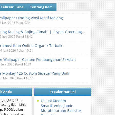
Telusuri Label
Tentang Kami
Wallpaper Dinding Vinyl Motif Malang
8 Juni 2026 Pukul 9.34
Grooming Kucing & Anjing Cimahi | Lilypet Grooming & Pet Hotel
5 Juni 2026 Pukul 13.42
Promosi Iklan Online Organik Terbaik
 4 Juni 2026 Pukul 10.51
or Wallpaper Custom Pembangunan Sekolah
3 Juni 2026 Pukul 10.31
 Monkey 125 Custom Sidecar Yang Unik
20 Mei 2026 Pukul 18.16
nk Anda
Populer Hari Ini
ngunjung situs
Di Jual Modem
asang Iklan Link
Smartfren!di Jamin
p. 5.000/bulan
Murah!buruan Beli,stok
mpilkan di setiap