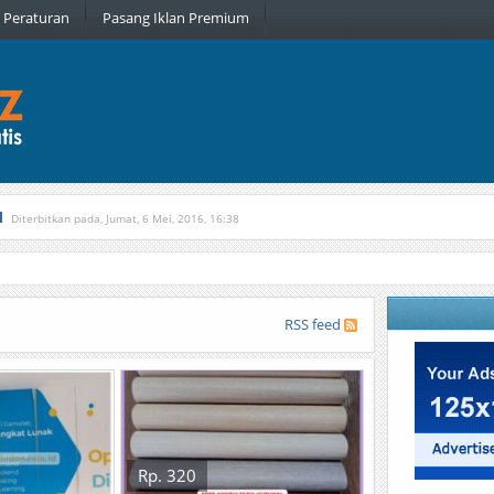
Peraturan
Pasang Iklan Premium
l
Diterbitkan pada, Jumat, 6 Mei, 2016, 16:38
, Kamis, 16 Februari, 2017, 21:34
RSS feed
Rp. 320