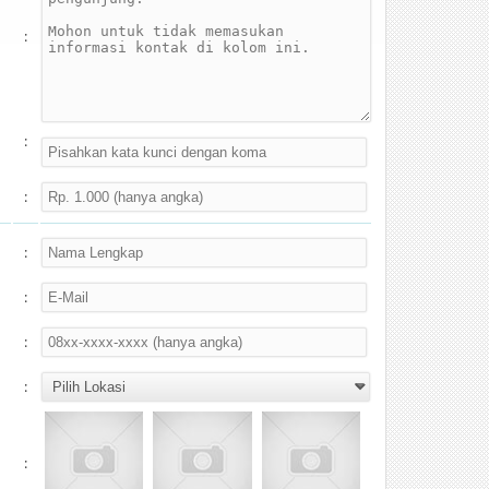
:
:
:
:
:
:
:
: