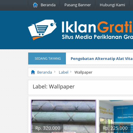
Beranda
Pasang Banner
Hubungi Kami
Pengobatan Alternatip Alat Vita
SEDANG TAYANG
Pita Cantik Pesona
Diterbitkan pada
Beranda
Label
Wallpaper
Label: Wallpaper
Rp. 320.000
Rp. 225.000