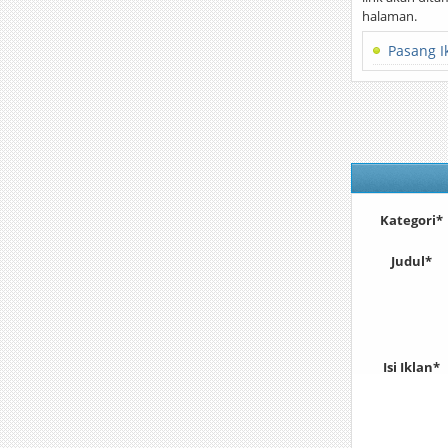
halaman.
Pasang I
Kategori*
Judul*
Isi Iklan*