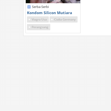
Serba-Serbi
Kondom Silicon Mutiara
Viagra Usa
Cialia Germany
Perangsang