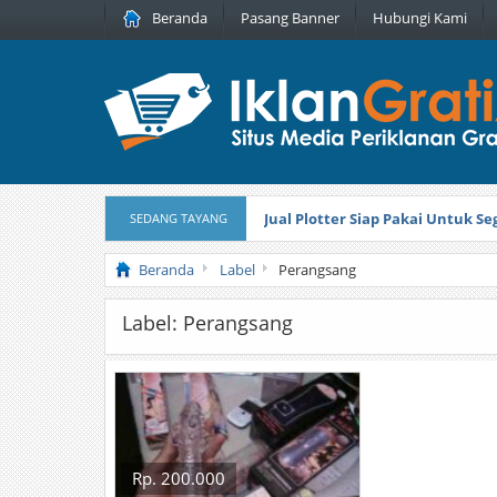
Beranda
Pasang Banner
Hubungi Kami
Jual Plotter Siap Pakai Untuk 
SEDANG TAYANG
Jasa Pembuatan Perhiasan Pera
Beranda
Label
Perangsang
Label: Perangsang
Rp. 200.000