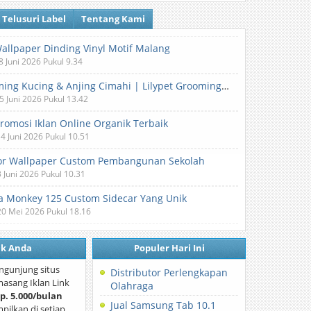
Telusuri Label
Tentang Kami
Wallpaper Dinding Vinyl Motif Malang
8 Juni 2026 Pukul 9.34
Grooming Kucing & Anjing Cimahi | Lilypet Grooming & Pet Hotel
5 Juni 2026 Pukul 13.42
Promosi Iklan Online Organik Terbaik
 4 Juni 2026 Pukul 10.51
or Wallpaper Custom Pembangunan Sekolah
3 Juni 2026 Pukul 10.31
 Monkey 125 Custom Sidecar Yang Unik
20 Mei 2026 Pukul 18.16
nk Anda
Populer Hari Ini
ngunjung situs
Distributor Perlengkapan
asang Iklan Link
Olahraga
p. 5.000/bulan
Jual Samsung Tab 10.1
mpilkan di setiap