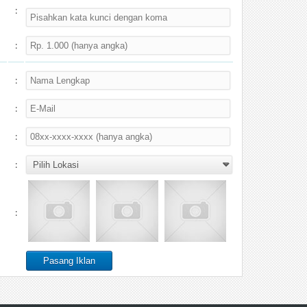
:
:
:
:
:
:
: