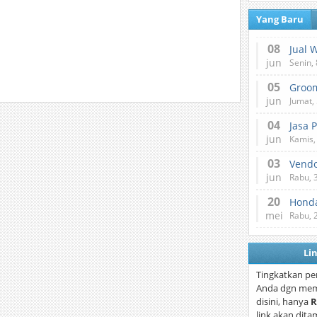
Yang Baru
08
Jual 
jun
Senin, 
05
jun
Jumat, 
04
Jasa 
jun
Kamis,
03
Vend
jun
Rabu, 
20
Honda
mei
Rabu, 
Li
Tingkatkan pe
Anda dgn mem
disini, hanya
R
link akan dita