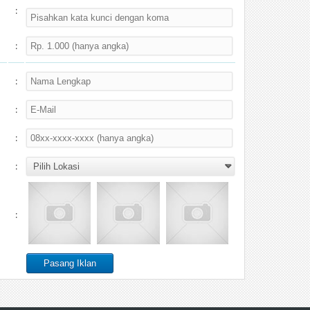
:
:
:
:
:
:
: