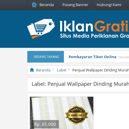
Beranda
Pasang Banner
Hubungi Kami
Pembayaran Tiket Online
SEDANG TAYANG
Diterbi
Masker Sprilulina Tiens
Diterbitka
Beranda
Label
Penjual Wallpaper Dinding Murah
Label: Penjual Wallpaper Dinding Mura
Rp. 85.000