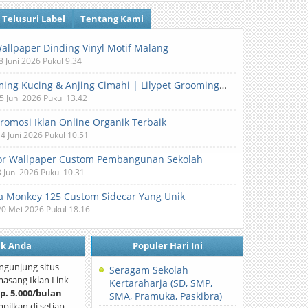
Telusuri Label
Tentang Kami
Wallpaper Dinding Vinyl Motif Malang
8 Juni 2026 Pukul 9.34
Grooming Kucing & Anjing Cimahi | Lilypet Grooming & Pet Hotel
5 Juni 2026 Pukul 13.42
Promosi Iklan Online Organik Terbaik
 4 Juni 2026 Pukul 10.51
or Wallpaper Custom Pembangunan Sekolah
3 Juni 2026 Pukul 10.31
 Monkey 125 Custom Sidecar Yang Unik
20 Mei 2026 Pukul 18.16
nk Anda
Populer Hari Ini
ngunjung situs
Seragam Sekolah
asang Iklan Link
Kertaraharja (SD, SMP,
p. 5.000/bulan
SMA, Pramuka, Paskibra)
mpilkan di setiap