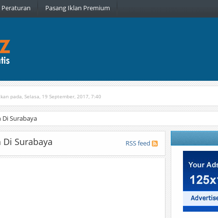
Peraturan
Pasang Iklan Premium
tkan pada, Selasa, 19 September, 2017, 7:40
n pada, Rabu, 6 Januari, 2016, 22:16
 Di Surabaya
h Di Surabaya
RSS feed