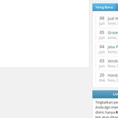
Yang Baru
08
Jual 
jun
Senin, 
05
jun
Jumat, 
04
Jasa 
jun
Kamis,
03
Vend
jun
Rabu, 
20
Honda
mei
Rabu, 
Li
Tingkatkan pe
Anda dgn mem
disini, hanya
R
link akan dita