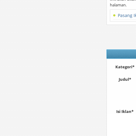
halaman.
Pasang I
Kategori*
Judul*
Isi Iklan*