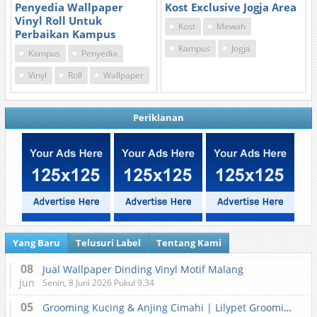
Penyedia Wallpaper
Kost Exclusive Jogja Area
Vinyl Roll Untuk
Kost
Mewah
Perbaikan Kampus
Kampus
Jogja
Kampus
Penyedia
Vinyl
Roll
Wallpaper
Periklanan
Yang Baru
Telusuri Label
Tentang Kami
08
Jual Wallpaper Dinding Vinyl Motif Malang
jun
Senin, 8 Juni 2026 Pukul 9.34
05
Grooming Kucing & Anjing Cimahi | Lilypet Grooming & Pet Hotel