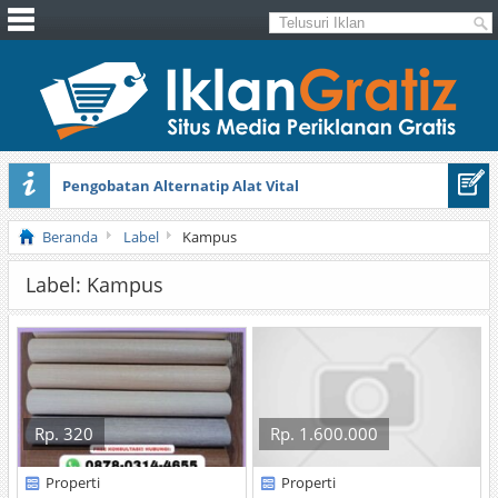
Pengobatan Alternatip Alat Vital
Pita Cantik Pesona
Beranda
Label
Kampus
Label: Kampus
Rp. 320
Rp. 1.600.000
Properti
Properti