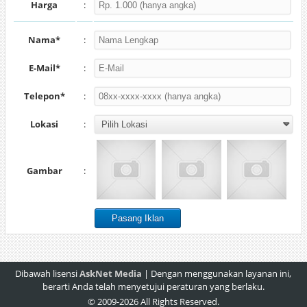
Harga
:
Nama*
:
E-Mail*
:
Telepon*
:
Lokasi
:
Gambar
:
Dibawah lisensi
AskNet Media
| Dengan menggunakan layanan ini,
berarti Anda telah menyetujui peraturan yang berlaku.
© 2009-2026 All Rights Reserved.