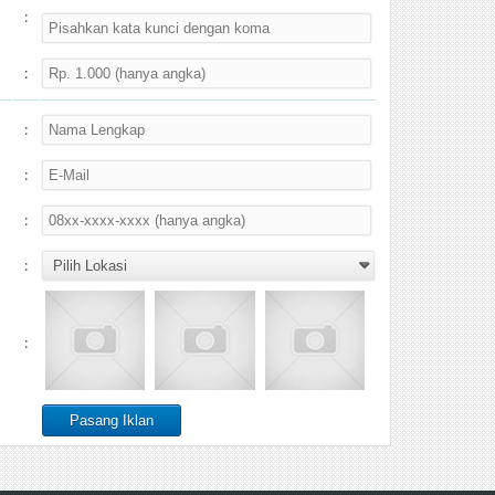
:
:
:
:
:
:
: