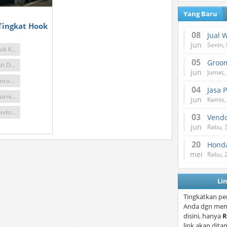
Yang Baru
Tingkat Hook
08
Jual 
jun
Senin, 
Jual Rumah Pondok Kelapa Jakarta
05
Jual Rumah Murah Di Pondok Kelapa Jakarta Timur
jun
Jumat, 
Rumah Dijual Daerah Pondok Kelapa Jakarta Timur
04
Jasa 
Jual Rumah Full Furnished Jakarta
jun
Kamis,
Jual Rumah Di Pondok Kelapa Jakarta Timur
03
Vend
jun
Rabu, 
20
Honda
mei
Rabu, 
Li
Tingkatkan pe
Anda dgn mem
disini, hanya
R
link akan dita