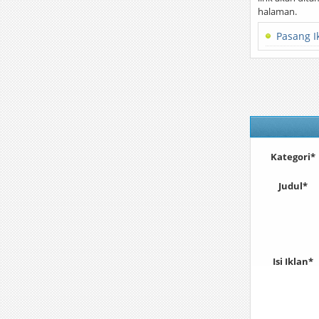
halaman.
Pasang I
Kategori*
Judul*
Isi Iklan*