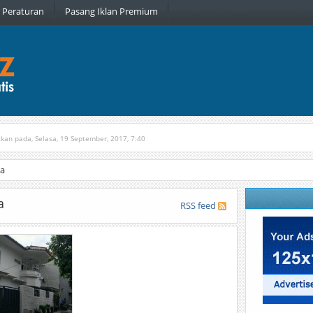
Peraturan
Pasang Iklan Premium
tkan pada, Selasa, 19 September, 2017, 7:40
n pada, Rabu, 6 Januari, 2016, 22:16
ta
a
RSS feed