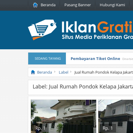
Beranda
Pasang Banner
Hubungi Kami
Pembayaran Tiket Online
SEDANG TAYANG
Diterbi
Masker Sprilulina Tiens
Diterbitka
Beranda
Label
Jual Rumah Pondok Kelapa Jakar
Label: Jual Rumah Pondok Kelapa Jakart
Rp. 1
Rp. 1