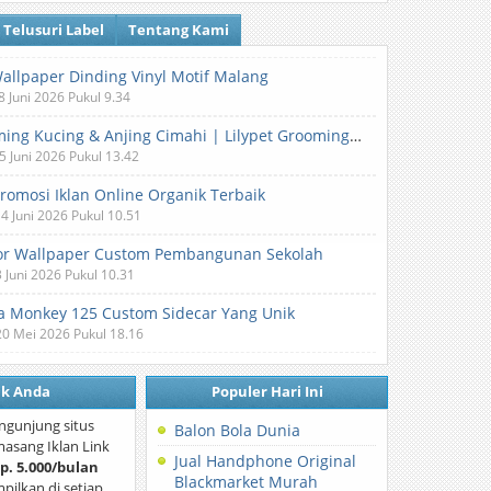
Telusuri Label
Tentang Kami
Wallpaper Dinding Vinyl Motif Malang
8 Juni 2026 Pukul 9.34
Grooming Kucing & Anjing Cimahi | Lilypet Grooming & Pet Hotel
5 Juni 2026 Pukul 13.42
Promosi Iklan Online Organik Terbaik
 4 Juni 2026 Pukul 10.51
or Wallpaper Custom Pembangunan Sekolah
3 Juni 2026 Pukul 10.31
 Monkey 125 Custom Sidecar Yang Unik
20 Mei 2026 Pukul 18.16
nk Anda
Populer Hari Ini
ngunjung situs
Balon Bola Dunia
asang Iklan Link
Jual Handphone Original
p. 5.000/bulan
Blackmarket Murah
mpilkan di setiap