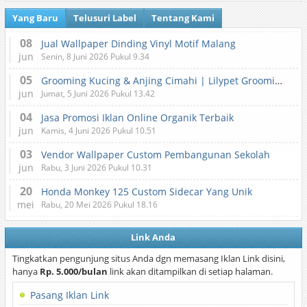
Yang Baru
Telusuri Label
Tentang Kami
08
Jual Wallpaper Dinding Vinyl Motif Malang
jun
Senin, 8 Juni 2026 Pukul 9.34
05
Grooming Kucing & Anjing Cimahi | Lilypet Grooming & Pet Hotel
jun
Jumat, 5 Juni 2026 Pukul 13.42
04
Jasa Promosi Iklan Online Organik Terbaik
jun
Kamis, 4 Juni 2026 Pukul 10.51
03
Vendor Wallpaper Custom Pembangunan Sekolah
jun
Rabu, 3 Juni 2026 Pukul 10.31
20
Honda Monkey 125 Custom Sidecar Yang Unik
mei
Rabu, 20 Mei 2026 Pukul 18.16
Link Anda
Tingkatkan pengunjung situs Anda dgn memasang Iklan Link disini,
hanya
Rp. 5.000/bulan
link akan ditampilkan di setiap halaman.
Pasang Iklan Link