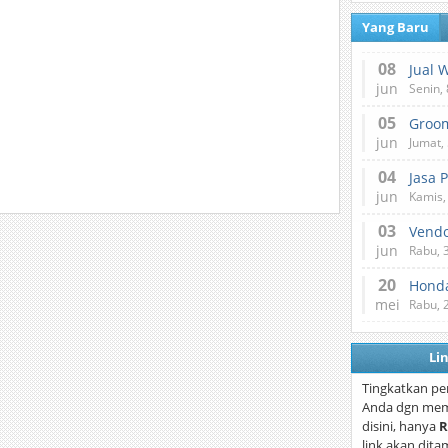
Yang Baru
08
Jual 
jun
Senin, 
05
jun
Jumat, 
04
Jasa 
jun
Kamis,
03
Vend
jun
Rabu, 
20
Honda
mei
Rabu, 
Li
Tingkatkan pe
Anda dgn mem
disini, hanya
R
link akan dita