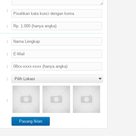
:
:
:
:
:
:
: