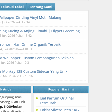
Telusuri Label
Tentang Kami
Wallpaper Dinding Vinyl Motif Malang
8 Juni 2026 Pukul 9.34
Grooming Kucing & Anjing Cimahi | Lilypet Grooming & Pet Hotel
5 Juni 2026 Pukul 13.42
Promosi Iklan Online Organik Terbaik
 4 Juni 2026 Pukul 10.51
or Wallpaper Custom Pembangunan Sekolah
3 Juni 2026 Pukul 10.31
 Monkey 125 Custom Sidecar Yang Unik
20 Mei 2026 Pukul 18.16
nk Anda
Populer Hari Ini
ngunjung situs
Jual Parfum Original
asang Iklan Link
Termurah
p. 5.000/bulan
Coklat Silverqueen 1KG
mpilkan di setiap