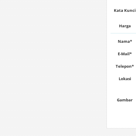
Kata Kunci
Harga
Nama*
E-Mail*
Telepon*
Lokasi
Gambar