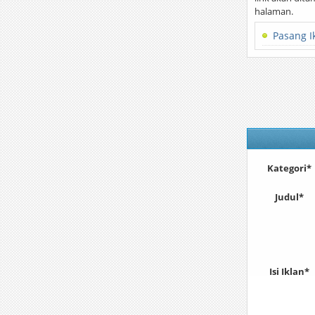
halaman.
Pasang I
Kategori*
Judul*
Isi Iklan*