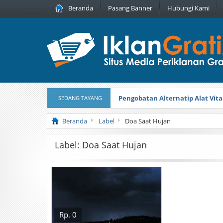
Beranda
Pasang Banner
Hubungi Kami
Pengobatan Alternatip Alat Vita
SEDANG TAYANG
Pita Cantik Pesona
Diterbitkan pada
Beranda
Label
Doa Saat Hujan
Label: Doa Saat Hujan
Rp. 0