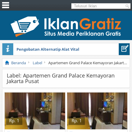
Pengobatan Alternatip Alat Vital
Pita Cantik Pesona
Beranda
Label
Apartemen Grand Palace Kemayoran Jakarta Pusat
Label: Apartemen Grand Palace Kemayoran
Jakarta Pusat
Rp. 1
Rp. 1