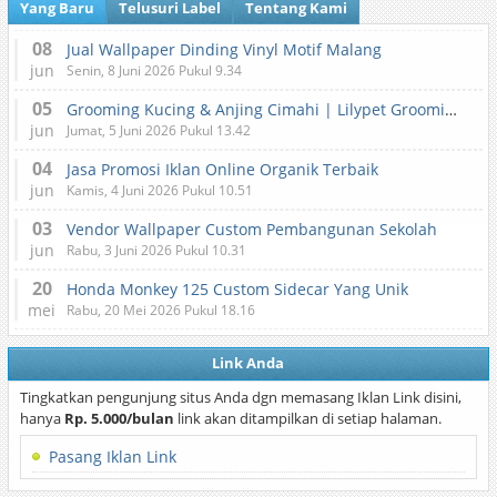
Yang Baru
Telusuri Label
Tentang Kami
08
Jual Wallpaper Dinding Vinyl Motif Malang
jun
Senin, 8 Juni 2026 Pukul 9.34
05
Grooming Kucing & Anjing Cimahi | Lilypet Grooming & Pet Hotel
jun
Jumat, 5 Juni 2026 Pukul 13.42
04
Jasa Promosi Iklan Online Organik Terbaik
jun
Kamis, 4 Juni 2026 Pukul 10.51
03
Vendor Wallpaper Custom Pembangunan Sekolah
jun
Rabu, 3 Juni 2026 Pukul 10.31
20
Honda Monkey 125 Custom Sidecar Yang Unik
mei
Rabu, 20 Mei 2026 Pukul 18.16
Link Anda
Tingkatkan pengunjung situs Anda dgn memasang Iklan Link disini,
hanya
Rp. 5.000/bulan
link akan ditampilkan di setiap halaman.
Pasang Iklan Link