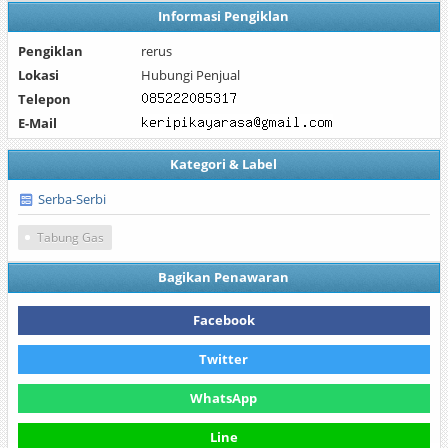
Informasi Pengiklan
Pengiklan
rerus
Lokasi
Hubungi Penjual
Telepon
E-Mail
Kategori & Label
Serba-Serbi
Tabung Gas
Bagikan Penawaran
Facebook
Twitter
WhatsApp
Line