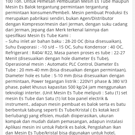
100 Ton. Untuk Pemesan Pembuatan Mesin Es Tube maupun
Mesin Es Balok tergantung permintaan tergantung
permintaan konsumen/Pembeli. Mesin pembuat Produksi Es
merupakan pabrikasi sendiri, bukan Agen/Distributor
dengan Kompresor/mesin dari Jerman, dengan suku cadang
dari Jerman, Jepang dan Merk terkenal lainnya dan
spesifikasi Mesin Es Tube Kami :
– Suhu inlet air bahan baku : 28-20 OC (bisa disesuaikan),
Suhu Evaporasi : -10 s/d – 15 OC, Suhu Kondensor : 40 OC,
Refrigerant : R404/ R22, Masa panen proses es tube : 22-27
Menit (disesuaikan dengan hole diameter Es Tube),
Operasional mesin : Automatic PLC Control, Diameter Es
Tube : 20 mm-40 mm (bisa diseuaikan dengan permintaan),
Diameter hole es tube : 5-10 mm (bisa disesuaikan dengan
permintaan, Power tegangan listrik : 220V/1 phase & 380 V/3
phase, paket khusus kapasitas 500 kg/24 jam menggunakan
teknologi interter. (Unit Mesin Es Tube meliputi : Satu (1) set
mesin Es Tube dan Satu (1) lot box panel electrik &
instrument., adapun mesin pembuat es balok serta es batu
berbentuk tabung seperti Es Tube/Kristal ( Es kotak kecil
berlubang) yang efisien, mudah dioperasikan, ukuran
kompak dan mudah dalam pemasangan, adapun instalasi
Aplikasi mesin ini untuk Pabrik es balok, Pengolahan Ikan
dan Mesin Es Tube/kristal bisa digunakan untuk hotel,