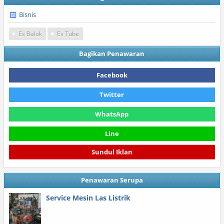
Bisnis
Es Balok
Es Tube
Bagikan Penawaran
Facebook
Twitter
WhatsApp
Line
Sundul Iklan
Penawaran Serupa
Service Mesin Las Listrik