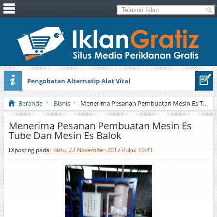
Pengobatan Alternatip Alat Vital
Pita Cantik Pesona
Beranda
Bisnis
Menerima Pesanan Pembuatan Mesin Es Tube Dan Mesin Es Balok
Menerima Pesanan Pembuatan Mesin Es
Tube Dan Mesin Es Balok
Diposting pada:
Rabu, 22 November 2017 Pukul 10:41