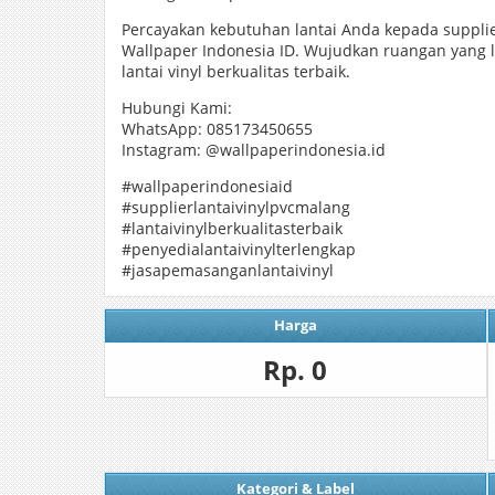
Percayakan kebutuhan lantai Anda kepada supplier
Wallpaper Indonesia ID. Wujudkan ruangan yang l
lantai vinyl berkualitas terbaik.
Hubungi Kami:
WhatsApp: 085173450655
Instagram: @wallpaperindonesia.id
#wallpaperindonesiaid
#supplierlantaivinylpvcmalang
#lantaivinylberkualitasterbaik
#penyedialantaivinylterlengkap
#jasapemasanganlantaivinyl
Harga
Rp. 0
Kategori & Label