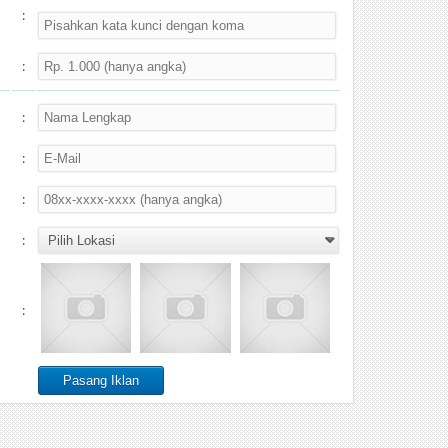
:
:
:
:
:
:
: