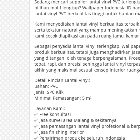
Sedang mencari supplier lantai vinyl PVC terleng
pilihan motif lengkap? Wallpaper Indonesia ID ha
lantai vinyl PVC berkualitas tinggi untuk hunian
Kami menyediakan lantai vinyl berkualitas terba
serta tekstur natural yang mampu meningkatkan nil
kami cocok diaplikasikan pada ruang tamu, kamar t
Sebagai penyedia lantai vinyl terlengkap, Wallpa
produk berkualitas, tetapi juga menghadirkan jas
yang ditangani oleh tenaga berpengalaman. Pros
tepat, rapi, dan presisi sehingga lantai vinyl ter
akhir yang maksimal sesuai konsep interior ruang
Detail Rincian Lantai Vinyl:
Bahan: PVC
Jenis: SPC Klik
Minimal Pemasangan: 5 m²
Layanan Kami:
✅ Free konsultasi
✅ Jasa survei area Malang & sekitarnya
✅ Jasa pemasangan lantai vinyl profesional & be
✅ Jasa finishing interior
✅ Pengiriman produk ke seluruh Indonesia