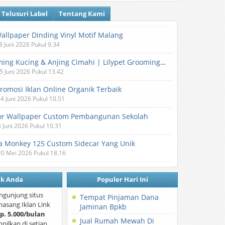
Telusuri Label
Tentang Kami
Wallpaper Dinding Vinyl Motif Malang
8 Juni 2026 Pukul 9.34
Grooming Kucing & Anjing Cimahi | Lilypet Grooming & Pet Hotel
5 Juni 2026 Pukul 13.42
Promosi Iklan Online Organik Terbaik
 4 Juni 2026 Pukul 10.51
or Wallpaper Custom Pembangunan Sekolah
3 Juni 2026 Pukul 10.31
 Monkey 125 Custom Sidecar Yang Unik
20 Mei 2026 Pukul 18.16
nk Anda
Populer Hari Ini
ngunjung situs
Tempat Pinjaman Dana
asang Iklan Link
Jaminan Bpkb
p. 5.000/bulan
Jual Rumah Mewah Di
mpilkan di setiap