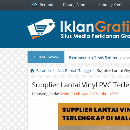
Beranda
Pasang Banner
Hubungi Kami
Pembayaran Tiket Online
SEDANG TAYANG
Diterbi
Masker Sprilulina Tiens
Diterbitka
Beranda
Alat Rumah Tangga
Supplier Lantai Vi
Supplier Lantai Vinyl PVC Ter
Diposting pada:
Senin, 2 Februari 2026 Pukul 13:37