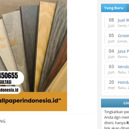
Yang Baru
08
Jual 
jun
Senin, 
05
jun
Jumat, 
04
Jasa 
jun
Kamis,
03
Vend
jun
Rabu, 
20
Honda
mei
Rabu, 
Li
Tingkatkan pe
Anda dgn mem
ANG
disini, hanya
R
link akan dita