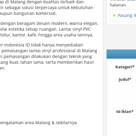
kap di Malang dengan kualitas terbaik dan
halaman.
dir sebagai solusi terpercaya untuk kebutuhan
 maupun bangunan komersial.
Pasang I
ik dengan beragam desain modern, warna elegan,
ai estetika setiap ruangan. Lantai vinyl PVC
idur, kantor, kafe, hingga area usaha lainnya.
per Indonesia ID tidak hanya menyediakan
a pemasangan lantai vinyl profesional di Malang
es pemasangan dilakukan dengan teknik yang
pasang kuat, tahan lama, serta memberikan hasil
Kategori*
an.
Judul*
Isi Iklan*
rpengalaman area Malang & sekitarnya