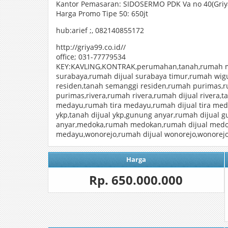
Kantor Pemasaran: SIDOSERMO PDK Va no 40(Griy
Harga Promo Tipe 50: 650jt
hub:arief ;, 082140855172
http://griya99.co.id//
office; 031-77779534
KEY:KAVLING,KONTRAK,perumahan,tanah,rumah mi
surabaya,rumah dijual surabaya timur,rumah wi
residen,tanah semanggi residen,rumah purimas,ru
purimas,rivera,rumah rivera,rumah dijual rivera,tan
medayu,rumah tira medayu,rumah dijual tira med
ykp,tanah dijual ykp,gunung anyar,rumah dijual
anyar,medoka,rumah medokan,rumah dijual medo
medayu,wonorejo,rumah dijual wonorejo,wonorejo
Harga
Rp. 650.000.000