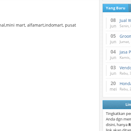
Yang Baru
08
Jual 
nal,mini mart, alfamart,indomart, pusat
jun
Senin, 
05
jun
Jumat, 
04
Jasa 
jun
Kamis,
03
Vend
jun
Rabu, 
20
Honda
mei
Rabu, 
Li
Tingkatkan pe
Anda dgn mem
disini, hanya
R
link akan dita