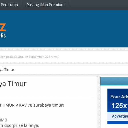
Peraturan
Pasang Iklan Premium
tkan pada, Selasa, 19 September, 2017, 7:40
n pada, Rabu, 6 Januari, 2016, 22:16
a Timur
a Timur
TIMUR V KAV 78 surabaya timur!
,IMB
 doorprize lainnya.