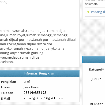
a 99)
halaman.
Pasang I
nimalis,rumah,rumah dijual,rumah dijual
guna,rumah royal,rumah semanggi,semanggi
mah dijual purimas,tanah purimas,tanah dijual
ah rivera,tanah dijual rivera,tira
ayu,ykp,rumah ykp,rumah dijual ykp,tanah
 gunung anyar,rumah gunung
kan,medayu,rumah dijual
 selatan,
Kategori*
Informasi Pengiklan
Judul*
Pengiklan
arief
Lokasi
Jawa Timur
Telepon
E-Mail
Isi Iklan*