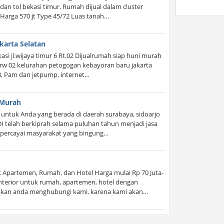
dan tol bekasi timur. Rumah dijual dalam cluster
Harga 570 jt Type 45/72 Luas tanah…
karta Selatan
asi jl.wijaya timur 6 Rt.02 Dijualrumah siap huni murah
 05 rw 02 kelurahan petogogan kebayoran baru jakarta
h 3, Pam dan jetpump, internet…
 Murah
 untuk Anda yang berada di daerah surabaya, sidoarjo
 telah berkiprah selama puluhan tahun menjadi jasa
dipercayai masyarakat yang bingung…
Apartemen, Rumah, dan Hotel Harga mulai Rp 70 Juta-
nterior untuk rumah, apartemen, hotel dengan
akan anda menghubungi kami, karena kami akan…