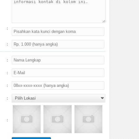
:
:
:
:
:
:
: