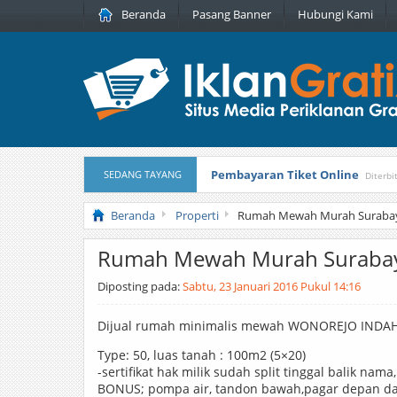
Beranda
Pasang Banner
Hubungi Kami
Pembayaran Tiket Online
SEDANG TAYANG
Diterbi
Masker Sprilulina Tiens
Diterbitka
Beranda
Properti
Rumah Mewah Murah Surabay
Rumah Mewah Murah Surabay
Diposting pada:
Sabtu, 23 Januari 2016 Pukul 14:16
Dijual rumah minimalis mewah WONOREJO INDAH 
Type: 50, luas tanah : 100m2 (5×20)
-sertifikat hak milik sudah split tinggal balik nama
BONUS; pompa air, tandon bawah,pagar depan dan