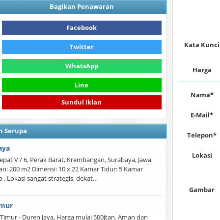
Bagikan Penawaran
Facebook
Kata Kunci
Twitter
WhatsApp
Harga
Line
Nama*
Sundul Iklan
E-Mail*
n Serupa
Telepon*
aya
Lokasi
epat V / 6, Perak Barat, Krembangan, Surabaya, Jawa
n: 200 m2 Dimensi: 10 x 22 Kamar Tidur: 5 Kamar
o . Lokasi sangat strategis, dekat…
Gambar
imur
i Timur - Duren Jaya, Harga mulai 500jtan. Aman dan