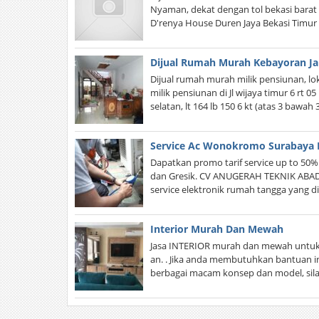
Nyaman, dekat dengan tol bekasi barat 
D'renya House Duren Jaya Bekasi Timur 
Dijual Rumah Murah Kebayoran Ja
Dijual rumah murah milik pensiunan, lok
milik pensiunan di Jl wijaya timur 6 rt
selatan, lt 164 lb 150 6 kt (atas 3 bawa
Service Ac Wonokromo Surabaya
Dapatkan promo tarif service up to 50%
dan Gresik. CV ANUGERAH TEKNIK ABADI
service elektronik rumah tangga yang 
Interior Murah Dan Mewah
Jasa INTERIOR murah dan mewah untuk 
an. . Jika anda membutuhkan bantuan i
berbagai macam konsep dan model, sil