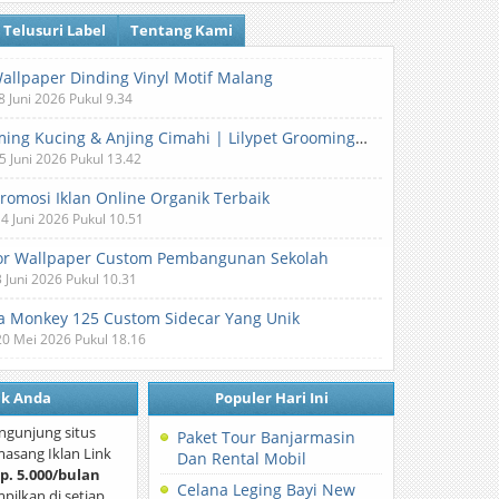
Telusuri Label
Tentang Kami
Wallpaper Dinding Vinyl Motif Malang
8 Juni 2026 Pukul 9.34
Grooming Kucing & Anjing Cimahi | Lilypet Grooming & Pet Hotel
5 Juni 2026 Pukul 13.42
Promosi Iklan Online Organik Terbaik
 4 Juni 2026 Pukul 10.51
or Wallpaper Custom Pembangunan Sekolah
3 Juni 2026 Pukul 10.31
 Monkey 125 Custom Sidecar Yang Unik
20 Mei 2026 Pukul 18.16
nk Anda
Populer Hari Ini
ngunjung situs
Paket Tour Banjarmasin
asang Iklan Link
Dan Rental Mobil
p. 5.000/bulan
Celana Leging Bayi New
mpilkan di setiap