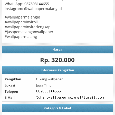
WhatsApp: 087803144655
Instagram: @wallpapermalang.id
#wallpapermalangid
#wallpapervinylroll
#wallpapervinylterlengkap
#jasapemasanganwallpaper
#wallpapermalang
Harga
Rp. 320.000
Informasi Pengiklan
Pengiklan
tukang wallpaper
Lokasi
Jawa Timur
Telepon
E-Mail
Kategori & Label