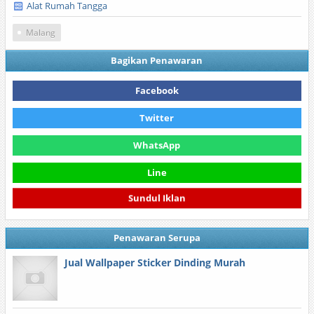
Alat Rumah Tangga
Malang
Bagikan Penawaran
Facebook
Twitter
WhatsApp
Line
Sundul Iklan
Penawaran Serupa
Jual Wallpaper Sticker Dinding Murah