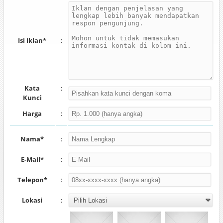
Isi Iklan*
:
Kata
:
Kunci
Harga
:
Nama*
:
E-Mail*
:
Telepon*
:
Lokasi
: