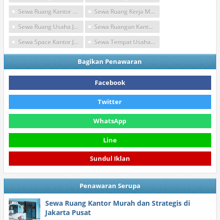
Sewa Ruang Kantor Siap Pakai
Sewa Ruang Kerja Murah
Sewa Ruang Usaha Jakarta Pusat
Sewa Ruangan Kantor Jakarta Pusat
Sewa Space Kantor Jakarta Pusat
Sewa Tempat Usaha Jakarta Pusat
Bagikan Penawaran
Facebook
Twitter
WhatsApp
Line
Sundul Iklan
Penawaran Serupa
Sewa Ruang Kantor Murah dan Strategis di
Jakarta Pusat