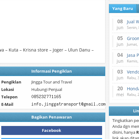
Yang Baru
08
Jual 
jun
Senin, 
05
jun
Jumat, 
 – Kuta – Krisna store – Joger – Ulun Danu –
04
Jasa 
jun
Kamis,
Informasi Pengiklan
03
Vend
jun
Rabu, 
Pengiklan
Jingga Tour and Travel
20
Honda
Lokasi
Hubungi Penjual
mei
Rabu, 
Telepon
E-Mail
Li
Bagikan Penawaran
Tingkatkan pe
Anda dgn mem
Facebook
disini, hanya
R
link akan dita