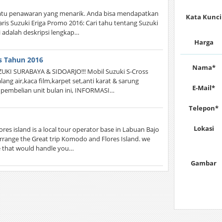
satu penawaran yang menarik. Anda bisa mendapatkan
Kata Kunci
 baris Suzuki Eriga Promo 2016: Cari tahu tentang Suzuki
i adalah deskripsi lengkap…
Harga
ss Tahun 2016
Nama*
 SURABAYA & SIDOARJO!!! Mobil Suzuki S-Cross
lang air,kaca film,karpet set,anti karat & sarung
E-Mail*
 pembelian unit bulan ini, INFORMASI…
Telepon*
Lokasi
s island is a local tour operator base in Labuan Bajo
 arrange the Great trip Komodo and Flores Island. we
de that would handle you…
Gambar