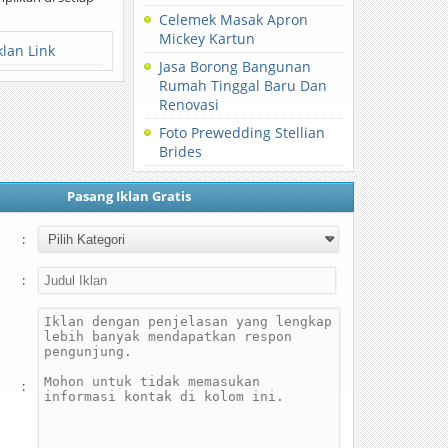
Celemek Masak Apron
Mickey Kartun
klan Link
Jasa Borong Bangunan
Rumah Tinggal Baru Dan
Renovasi
Foto Prewedding Stellian
Brides
Pasang Iklan Gratis
:
:
: