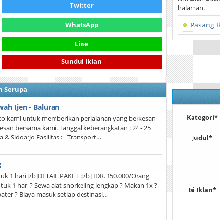
Twitter
halaman.
WhatsApp
Pasang I
Line
Sundul Iklan
n Serupa
ah Ijen - Baluran
Kategori*
 moto kami untuk memberikan perjalanan yang berkesan
kesan bersama kami. Tanggal keberangkatan : 24 - 25
& Sidoarjo Fasilitas : - Transport…
Judul*
g
 1 hari [/b]DETAIL PAKET :[/b] IDR. 150.000/Orang
ntuk 1 hari ? Sewa alat snorkeling lengkap ? Makan 1x ?
Isi Iklan*
water ? Biaya masuk setiap destinasi…