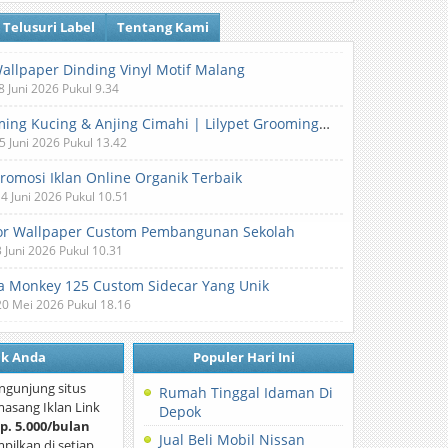
Telusuri Label
Tentang Kami
Wallpaper Dinding Vinyl Motif Malang
8 Juni 2026 Pukul 9.34
Grooming Kucing & Anjing Cimahi | Lilypet Grooming & Pet Hotel
5 Juni 2026 Pukul 13.42
Promosi Iklan Online Organik Terbaik
 4 Juni 2026 Pukul 10.51
or Wallpaper Custom Pembangunan Sekolah
3 Juni 2026 Pukul 10.31
 Monkey 125 Custom Sidecar Yang Unik
20 Mei 2026 Pukul 18.16
nk Anda
Populer Hari Ini
ngunjung situs
Rumah Tinggal Idaman Di
asang Iklan Link
Depok
p. 5.000/bulan
Jual Beli Mobil Nissan
mpilkan di setiap