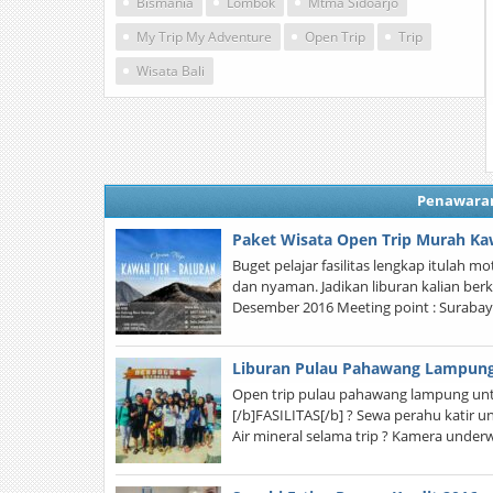
Bismania
Lombok
Mtma Sidoarjo
My Trip My Adventure
Open Trip
Trip
Wisata Bali
Penawara
Paket Wisata Open Trip Murah Kaw
Buget pelajar fasilitas lengkap itulah
dan nyaman. Jadikan liburan kalian ber
Desember 2016 Meeting point : Surabaya 
Liburan Pulau Pahawang Lampun
Open trip pulau pahawang lampung untuk
[/b]FASILITAS[/b] ? Sewa perahu katir u
Air mineral selama trip ? Kamera under