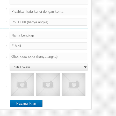
:
:
:
:
:
:
: