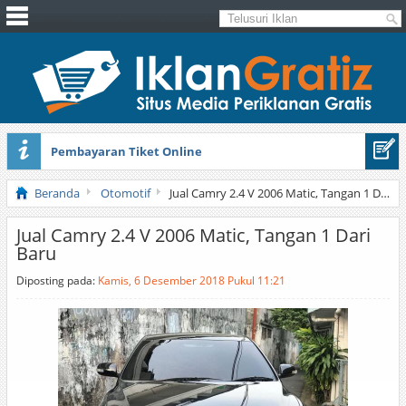
Pembayaran Tiket Online
Masker Sprilulina Tiens
Beranda
Otomotif
Jual Camry 2.4 V 2006 Matic, Tangan 1 Dari Baru
Jual Camry 2.4 V 2006 Matic, Tangan 1 Dari
Baru
Diposting pada:
Kamis, 6 Desember 2018 Pukul 11:21