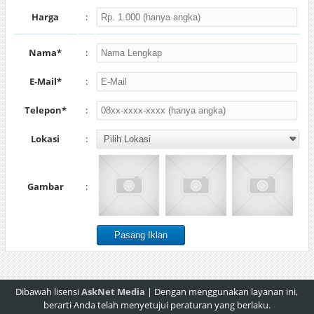
Harga
:
Nama*
:
E-Mail*
:
Telepon*
:
Lokasi
:
Gambar
:
Dibawah lisensi
AskNet Media
| Dengan menggunakan layanan ini,
berarti Anda telah menyetujui peraturan yang berlaku.