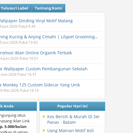
Telusuri Label
Tentang Kami
Wallpaper Dinding Vinyl Motif Malang
8 Juni 2026 Pukul 9.34
Grooming Kucing & Anjing Cimahi | Lilypet Grooming & Pet Hotel
5 Juni 2026 Pukul 13.42
Promosi Iklan Online Organik Terbaik
 4 Juni 2026 Pukul 10.51
or Wallpaper Custom Pembangunan Sekolah
3 Juni 2026 Pukul 10.31
 Monkey 125 Custom Sidecar Yang Unik
20 Mei 2026 Pukul 18.16
nk Anda
Populer Hari Ini
ngunjung situs
Kos Bersih & Murah Di Sei
asang Iklan Link
Panas - Batam
p. 5.000/bulan
Uang Mainan Motif Asli
mpilkan di setiap