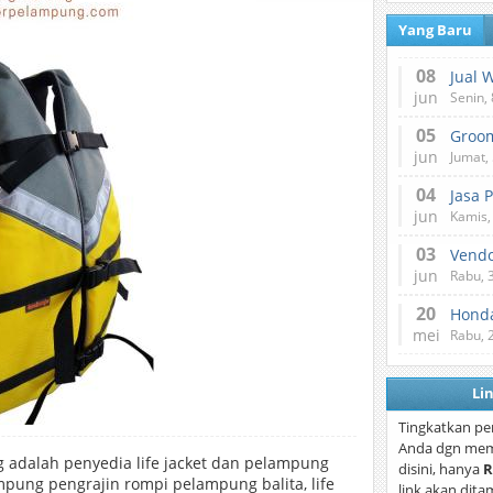
Yang Baru
08
Jual 
jun
Senin, 
05
jun
Jumat, 
04
Jasa 
jun
Kamis,
03
Vend
jun
Rabu, 
20
Honda
mei
Rabu, 
Li
Tingkatkan pe
Anda dgn mem
 adalah penyedia life jacket dan pelampung
disini, hanya
R
pung pengrajin rompi pelampung balita, life
link akan dita