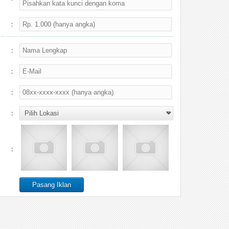
:
:
:
:
:
: