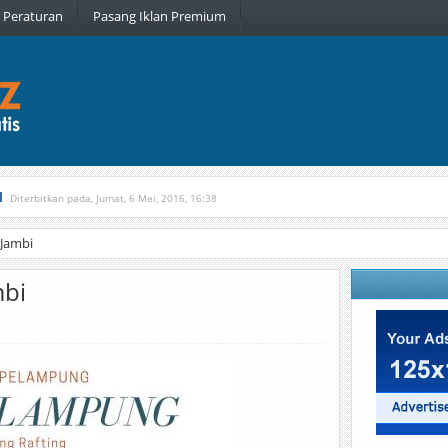
Peraturan
Pasang Iklan Premium
l
Diterbitkan pada, Jumat, 6 Mei, 2016, 16:38
, Kamis, 16 Februari, 2017, 21:34
Jambi
mbi