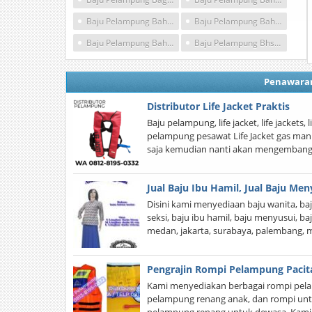
Baju Pelampung Bahasa Inggrisnya Adalah
Baju Pelampung Bahasa Inggrisnya Apa
Baju Pelampung Bahasa Koreanya
Baju Pelampung Bhs Inggris
Penawara
Distributor Life Jacket Praktis
Baju pelampung, life jacket, life jacket
pelampung pesawat Life Jacket gas man
saja kemudian nanti akan mengembang 
Jual Baju Ibu Hamil, Jual Baju Men
Disini kami menyediaan baju wanita, baj
seksi, baju ibu hamil, baju menyusui, b
medan, jakarta, surabaya, palembang, 
Pengrajin Rompi Pelampung Pacit
Kami menyediakan berbagai rompi pel
pelampung renang anak, dan rompi untu