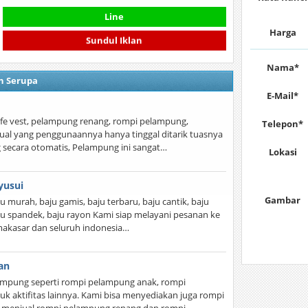
Line
Harga
Sundul Iklan
Nama*
n Serupa
E-Mail*
s, life vest, pelampung renang, rompi pelampung,
Telepon*
ual yang penggunaannya hanya tinggal ditarik tuasnya
secara otomatis, Pelampung ini sangat…
Lokasi
yusui
Gambar
u murah, baju gamis, baju terbaru, baju cantik, baju
aju spandek, baju rayon Kami siap melayani pesanan ke
makasar dan seluruh indonesia…
an
ampung seperti rompi pelampung anak, rompi
k aktifitas lainnya. Kami bisa menyediakan juga rompi