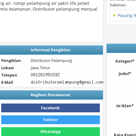
ng air. rompi pelampung air yakni life jacket
halaman.
 misi keamanan. Distributor pelampung menjual
Pasang I
Informasi Pengiklan
Pengiklan
Distributor Pelampung
Kategori*
Lokasi
Jawa Timur
Judul*
Telepon
E-Mail
Bagikan Penawaran
Isi Iklan*
Facebook
Twitter
WhatsApp
Kata Kunci