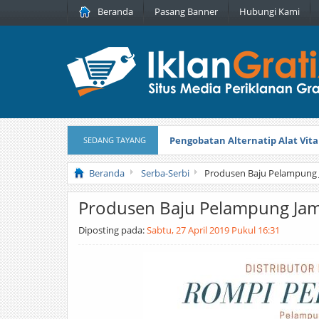
Beranda
Pasang Banner
Hubungi Kami
Pengobatan Alternatip Alat Vita
SEDANG TAYANG
Pita Cantik Pesona
Diterbitkan pada
Beranda
Serba-Serbi
Produsen Baju Pelampung 
Produsen Baju Pelampung Ja
Diposting pada:
Sabtu, 27 April 2019 Pukul 16:31