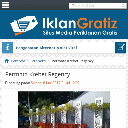
Pengobatan Alternatip Alat Vital
Pita Cantik Pesona
Beranda
Properti
Permata Krebet Regency
Permata Krebet Regency
Diposting pada:
Selasa, 6 Juni 2017 Pukul 12:02