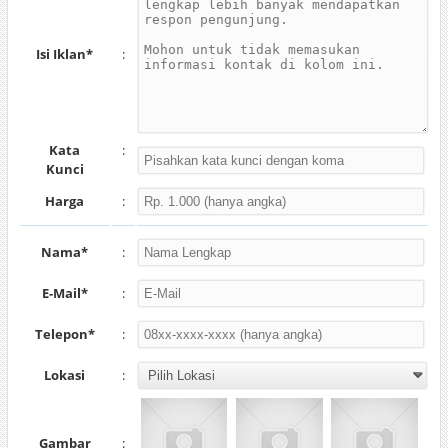
Isi Iklan*
:
Kata
:
Kunci
Harga
:
Nama*
:
E-Mail*
:
Telepon*
:
Lokasi
:
Gambar
: