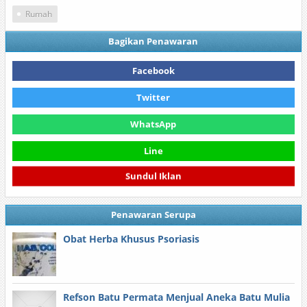
Rumah
Bagikan Penawaran
Facebook
Twitter
WhatsApp
Line
Sundul Iklan
Penawaran Serupa
Obat Herba Khusus Psoriasis
Refson Batu Permata Menjual Aneka Batu Mulia