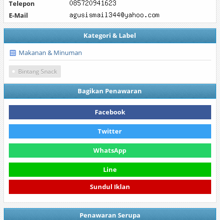
Telepon
E-Mail
Kategori & Label
Makanan & Minuman
Bintang Snack
Bagikan Penawaran
Facebook
Twitter
WhatsApp
Line
Sundul Iklan
Penawaran Serupa