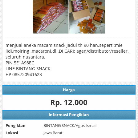
menjual aneka macam snack jadul th 90 han.seperti:mie
lidi.molring .macaroni.dll.DI CARI: agen/distributor/reseller.
seluruh nusantara.
PIN 5E1A98EC
LINE BINTANG SNACK
HP 085720941623
Harga
Rp. 12.000
Informasi Pengiklan
Pengiklan
BINTANG SNACK/Agus Ismail
Lokasi
Jawa Barat