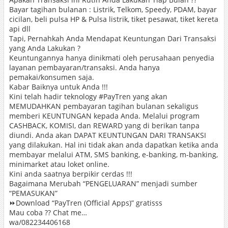
Bayar tagihan bulanan : Listrik, Telkom, Speedy, PDAM, bayar
cicilan, beli pulsa HP & Pulsa listrik, tiket pesawat, tiket kereta
api dll
Tapi, Pernahkah Anda Mendapat Keuntungan Dari Transaksi
yang Anda Lakukan ?
Keuntungannya hanya dinikmati oleh perusahaan penyedia
layanan pembayaran/transaksi. Anda hanya
pemakai/konsumen saja.
Kabar Baiknya untuk Anda !!!
Kini telah hadir teknology ‪#‎PayTren‬ yang akan
MEMUDAHKAN pembayaran tagihan bulanan sekaligus
memberi KEUNTUNGAN kepada Anda. Melalui program
CASHBACK, KOMISI, dan REWARD yang di berikan tanpa
diundi. Anda akan DAPAT KEUNTUNGAN DARI TRANSAKSI
yang dilakukan. Hal ini tidak akan anda dapatkan ketika anda
membayar melalui ATM, SMS banking, e-banking, m-banking,
minimarket atau loket online.
Kini anda saatnya berpikir cerdas !!!
Bagaimana Merubah “PENGELUARAN” menjadi sumber
“PEMASUKAN”
⏩Download “PayTren (Official Apps)” gratisss
Mau coba ?? Chat me…
wa/082234406168