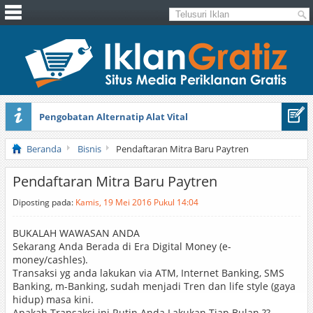
Pengobatan Alternatip Alat Vital
Pita Cantik Pesona
Beranda
Bisnis
Pendaftaran Mitra Baru Paytren
Pendaftaran Mitra Baru Paytren
Diposting pada:
Kamis, 19 Mei 2016 Pukul 14:04
BUKALAH WAWASAN ANDA
Sekarang Anda Berada di Era Digital Money (e-
money/cashles).
Transaksi yg anda lakukan via ATM, Internet Banking, SMS
Banking, m-Banking, sudah menjadi Tren dan life style (gaya
hidup) masa kini.
Apakah Transaksi ini Rutin Anda Lakukan Tiap Bulan ??