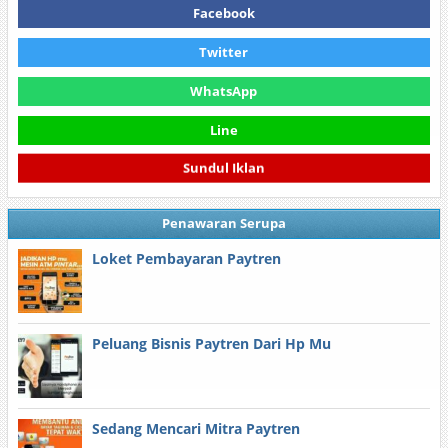
Facebook
Twitter
WhatsApp
Line
Sundul Iklan
Penawaran Serupa
Loket Pembayaran Paytren
Peluang Bisnis Paytren Dari Hp Mu
Sedang Mencari Mitra Paytren