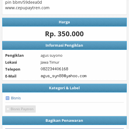
pin bbm/59deea0d
www.cepupaytren.com
Harga
Rp. 350.000
Informasi Pengiklan
Pengiklan
agus suyono
Lokasi
Jawa Timur
Telepon
E-Mail
Kategori & Label
Bisnis
Bisnis Paytren
Bagikan Penawaran