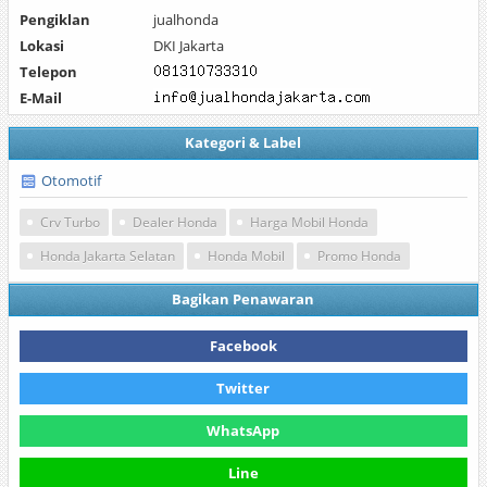
Pengiklan
jualhonda
Lokasi
DKI Jakarta
Telepon
E-Mail
Kategori & Label
Otomotif
Crv Turbo
Dealer Honda
Harga Mobil Honda
Honda Jakarta Selatan
Honda Mobil
Promo Honda
Bagikan Penawaran
Facebook
Twitter
WhatsApp
Line