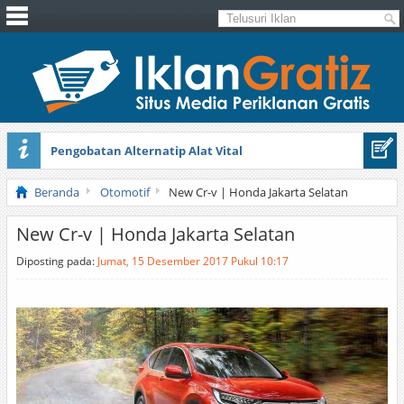
Pengobatan Alternatip Alat Vital
Pita Cantik Pesona
Beranda
Otomotif
New Cr-v | Honda Jakarta Selatan
New Cr-v | Honda Jakarta Selatan
Diposting pada:
Jumat, 15 Desember 2017 Pukul 10:17