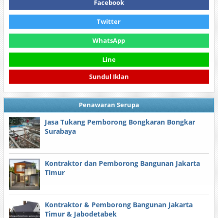
Facebook
Twitter
WhatsApp
Line
Sundul Iklan
Penawaran Serupa
Jasa Tukang Pemborong Bongkaran Bongkar
Surabaya
Kontraktor dan Pemborong Bangunan Jakarta
Timur
Kontraktor & Pemborong Bangunan Jakarta
Timur & Jabodetabek