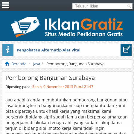
Pengobatan Alternatip Alat Vital
Pita Cantik Pesona
Beranda
Jasa
Pemborong Bangunan Surabaya
Pemborong Bangunan Surabaya
Diposting pada:
Senin, 9 November 2015 Pukul 21:47
aau apabila anda membutuhkan pemborong bangunan atau
jasa borong kerja bangunan,kami siap membantu.dan kami
bisa dipercaya untuk hasil kerja yang maksimal.kami
bergerak dibidang sipil sudah lama dan berpengalaman,dan
pengerjaan dilakukan tenaga ahli yang sudah cukup lama
terjun di bidang sipil.motto kerja kami tidak ingin
mengecewakan pelanggan,karena pekerjaan datangnya dari