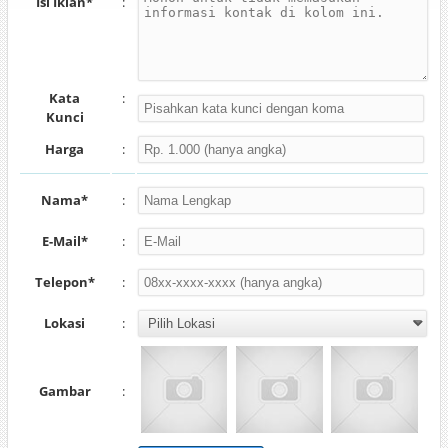
Isi Iklan*
:
Kata
:
Kunci
Harga
:
Nama*
:
E-Mail*
:
Telepon*
:
Lokasi
:
Gambar
: