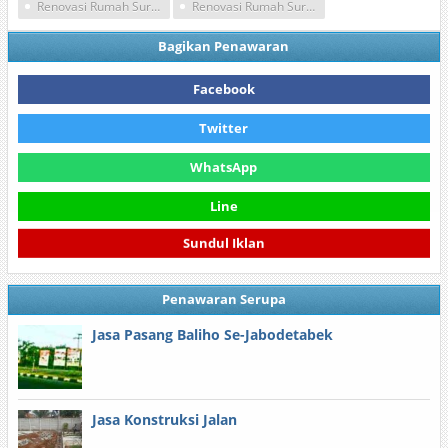
Renovasi Rumah Surabaya
Renovasi Rumah Surabaya Sidoarjo
Bagikan Penawaran
Facebook
Twitter
WhatsApp
Line
Sundul Iklan
Penawaran Serupa
Jasa Pasang Baliho Se-Jabodetabek
Jasa Konstruksi Jalan